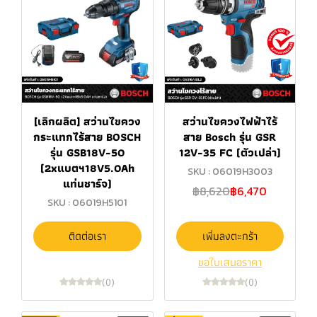
[เลิกผลิต] สว่านไขควง
สว่านไขควงไฟฟ้าไร้
กระแทกไร้สาย BOSCH
สาย Bosch รุ่น GSR
รุ่น GSB18V-50
12V-35 FC (ตัวเปล่า)
(2xแบตฯ18V5.0Ah
SKU : 06019H3003
แท่นชาร์จ)
฿8,620
฿6,470
SKU : 06019H5101
ติดต่อเรา
เพิ่มลงตะกร้า
ขอใบเสนอราคา
(0)
(0)