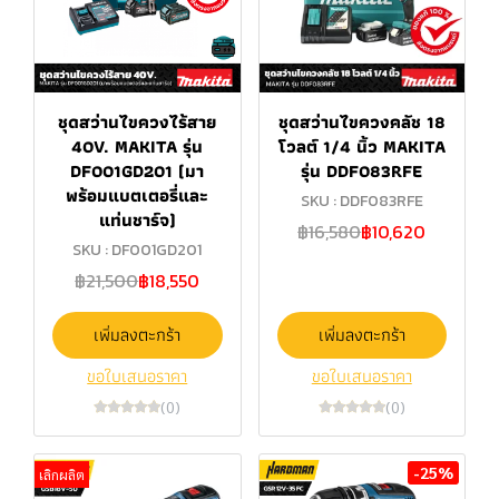
ชุดสว่านไขควงไร้สาย
ชุดสว่านไขควงคลัช 18
40V. MAKITA รุ่น
โวลต์ 1/4 นิ้ว MAKITA
DF001GD201 (มา
รุ่น DDF083RFE
พร้อมแบตเตอรี่และ
SKU : DDF083RFE
แท่นชาร์จ)
฿16,580
฿10,620
SKU : DF001GD201
฿21,500
฿18,550
เพิ่มลงตะกร้า
เพิ่มลงตะกร้า
ขอใบเสนอราคา
ขอใบเสนอราคา
(0)
(0)
-25%
เลิกผลิต