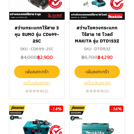
สว่านกระแทกไร้สาย 3
สว่านไขควงกระแทก
หุน SUMO รุ่น CD699-
ไร้สาย 18 โวลต์
2SC
MAKITA รุ่น DTD153Z
SKU : CD699-2SC
SKU : DTD153Z
฿4,000
฿2,900
฿6,700
฿4,290
เพิ่มลงตะกร้า
เพิ่มลงตะกร้า
ขอใบเสนอราคา
ขอใบเสนอราคา
(0)
(0)
-14%
-36%