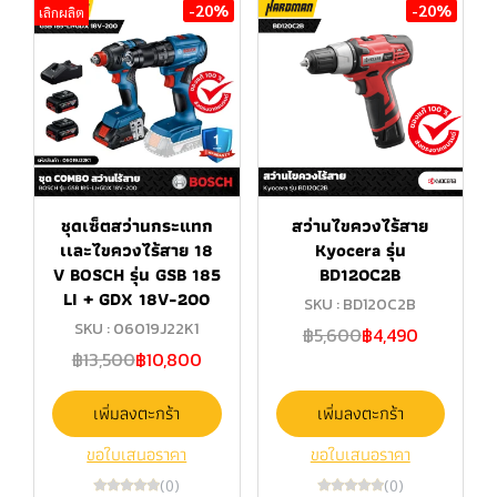
-20%
-20%
เลิกผลิต
ชุดเซ็ตสว่านกระแทก
สว่านไขควงไร้สาย
เเละไขควงไร้สาย 18
Kyocera รุ่น
V BOSCH รุ่น GSB 185
BD120C2B
LI + GDX 18V-200
SKU : BD120C2B
SKU : 06019J22K1
฿5,600
฿4,490
฿13,500
฿10,800
เพิ่มลงตะกร้า
เพิ่มลงตะกร้า
ขอใบเสนอราคา
ขอใบเสนอราคา
(0)
(0)