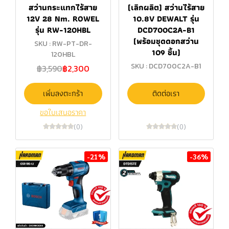
สว่านกระแทกไร้สาย
(เลิกผลิต) สว่านไร้สาย
12V 28 Nm. ROWEL
10.8V DEWALT รุ่น
รุ่น RW-120HBL
DCD700C2A-B1
(พร้อมชุดดอกสว่าน
SKU : RW-PT-DR-
109 ชิ้น)
120HBL
SKU : DCD700C2A-B1
฿3,590
฿2,300
เพิ่มลงตะกร้า
ติดต่อเรา
ขอใบเสนอราคา
(0)
(0)
-21%
-36%