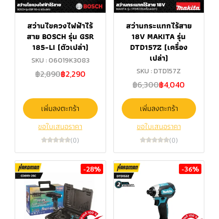
สว่านไขควงไฟฟ้าไร้
สว่านกระแทกไร้สาย
สาย BOSCH รุ่น GSR
18V MAKITA รุ่น
185-LI (ตัวเปล่า)
DTD157Z (เครื่อง
เปล่า)
SKU : 06019K3083
SKU : DTD157Z
฿2,890
฿2,290
฿6,300
฿4,040
เพิ่มลงตะกร้า
เพิ่มลงตะกร้า
ขอใบเสนอราคา
ขอใบเสนอราคา
(0)
(0)
-28%
-36%