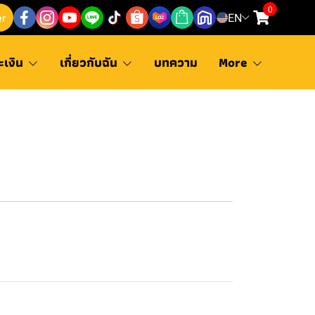
0
er
EN
ะเงิน
เกี่ยวกับฉัน
บทความ
More