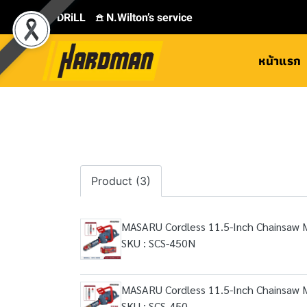
⛾ DRiLL
𖠿 N.Wilton’s service
หน้าแรก
Product (3)
MASARU Cordless 11.5-Inch Chainsaw 
SKU : SCS-450N
MASARU Cordless 11.5-Inch Chainsaw 
SKU : SCS-450