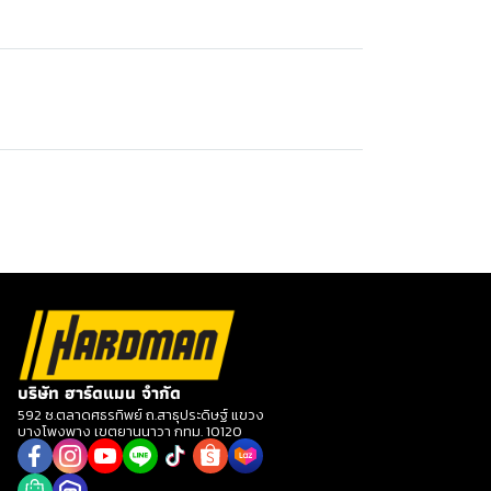
บริษัท ฮาร์ดแมน จำกัด
592 ซ.ตลาดศธรทิพย์ ถ.สาธุประดิษฐ์ แขวง
บางโพงพาง เขตยานนาวา กทม. 10120