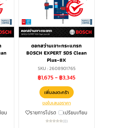
ก
ดอกสว่านเจาะกระแทรก
ean
BOSCH EXPERT SDS Clean
Plus-8X
SKU : 2608901765
฿1,675
-
฿3,345
เพิ่มลงตะกร้า
ขอใบเสนอราคา
ทียบ
รายการโปรด
เปรียบเทียบ
(0)