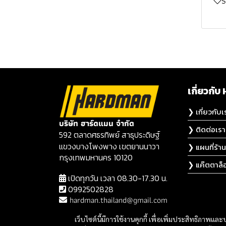
เเบตเตอรี่เเละเเท่นชาร์จ
กุญแจถอดไส้หม้อกรอง
เครื่องมืองานสวน 18V
เครื่องเป่าลมและพัดลมไร้
เครื่องเป่าลมเเละพัดลมไร้
TEXUS BULL
EMTOP
ปากกา DEWALT
PUMPKIN
กล่องเครื่องมือเหล็ก
ดอกโฮลซอว์ PUMPKIN
BOSCH
สาย OSUKA
สาย MASARU
กุญแจหัวท๊อกซ์
PUMPKIN
แบตเตอรี่และแท่นชาร์จ
เครื่องมือลมและอุปกรณ์
สายชาร์จ DEWALT
ใบเลื่อยวงเดือน PUMPKIN
เครื่องตัดพุ่มไม้ไร้สาย
กล่องเครื่องมือช่าง OSUKA
เครื่องมือวัดดิจิตัล
Clearance
TEXUS BULL
เสริม TEXUS BULL
กล่องเก็บเครื่องมือช่าง
BOSCH
หูฟังไร้สาย DEWALT
ผ้าทรายซ้อนหลังอ่อน
MASARU
PUMPKIN
อุปกรณ์เสริม TEXUS BULL
เครื่องมือสำหรับงานช่าง
PUMPKIN
ลำโพงบลูทูธ DEWALT
เลื่อยไฟฟ้าไร้สาย MASARU
เครื่องวัดระดับเลเซอร์
อุตสาหกรรม TEXUS BULL
กล่องเครื่องมือ
กล่องเครื่องมือและกระเป๋า
ใบตัดเพชร PUMPKIN
MASARU
เกี่ยวก
กล่องเครื่องมือเเละ
เครื่องพ่นสีไร้สาย MASARU
อเนกประสงค์ PUMPKIN
TEXUS BULL
อุปกรณ์ฮาร์ดแวร์และมีด
กระเป๋า DEWALT
คัตเตอร์ TEXUS BULL
สว่านโรตารี่ไร้สาย MASARU
❯ เกี่ยวกับเ
กระเป๋าเก็บเครื่องมือช่าง
บริษัท ฮาร์ดแมน จำกัด
แบตเตอรี่และแท่นชาร์จ
TOUGHSYSTEM 2.0
PUMPKIN
เครื่องมือสำหรับช่าง
เครื่องตัดหญ้าไร้สาย
❯ ติดต่อเรา
592 ตลาดศธรทิพย์ สาธุประดิษฐ์
DEWALT
ก่อสร้าง TEXUS BULL
MASARU
แขวงบางโพงพาง เขตยานนาวา
❯ แผนที่ร้าน
อุปกรณ์เสริม DEWALT
กรุงเทพมหานคร 10120
เครื่องฉีดน้ำแรงดันสูง
❯ แค๊ตตาล็
ชุดคอมโบ DEWALT
ดอกโฮลซอเเละดอกคอร์บิท
MASARU
เปิดทุกวัน เวลา 08.30-17.30 น.
0992502828
DEWALT
กรรไกรตัดกิ่งไร้สาย
hardman.thailand@gmail.com
ขาตั้งแท่นตัดองศา
MASARU
เว็บไซต์นี้มีการใช้งานคุกกี้ เพื่อเพิ่มประสิทธิภาพ
DEWALT