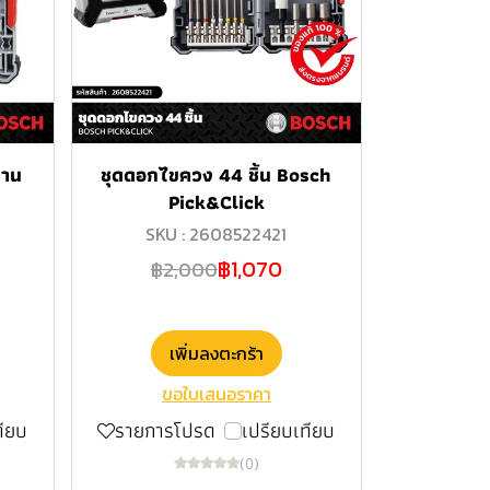
่าน
ชุดดอกไขควง 44 ชิ้น Bosch
Pick&Click
SKU : 2608522421
฿1,070
฿2,000
เพิ่มลงตะกร้า
ขอใบเสนอราคา
ทียบ
รายการโปรด
เปรียบเทียบ
(0)