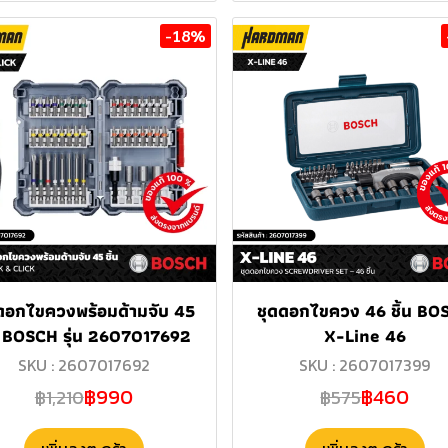
-18%
ดอกไขควงพร้อมด้ามจับ 45
ชุดดอกไขควง 46 ชิ้น BO
้น BOSCH รุ่น 2607017692
X-Line 46
SKU : 2607017692
SKU : 2607017399
฿990
฿460
฿1,210
฿575