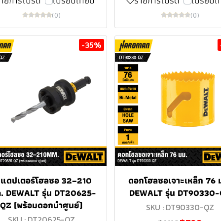
รายการโปรด
เปรียบเทียบ
รายการโปรด
เปรียบเ
(0)
(0)
-35%
ะแดปเตอร์โฮลซอ 32–210
ดอกโฮลซอเจาะเหล็ก 76 
. DEWALT รุ่น DT20625-
DEWALT รุ่น DT90330
QZ (พร้อมดอกนำศูนย์)
SKU : DT90330-QZ
SKU : DT20625-QZ