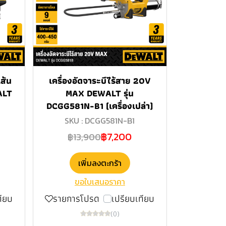
เส้น
เครื่องอัดจาระบีไร้สาย 20V
ALT
MAX DEWALT รุ่น
DCGG581N-B1 (เครื่องเปล่า)
SKU : DCGG581N-B1
฿7,200
฿13,900
เพิ่มลงตะกร้า
ขอใบเสนอราคา
ทียบ
รายการโปรด
เปรียบเทียบ
(0)