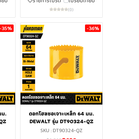
ทียบ
รายการโปรด
เปรียบเทียบ
(0)
-35%
-36%
มม.
ดอกโฮลซอเจาะเหล็ก 64 มม.
-QZ
DEWALT รุ่น DT90324-QZ
SKU : DT90324-QZ