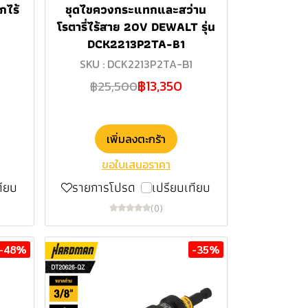
กไร้
ชุดไขควงกระแทกและสว่าน
น
โรตารี่ไร้สาย 20V DEWALT รุ่น
DCK2213P2TA-B1
SKU : DCK2213P2TA-B1
฿13,350
฿25,500
เพิ่มลงตะกร้า
ขอใบเสนอราคา
ทียบ
รายการโปรด
เปรียบเทียบ
(0)
-48%
-35%