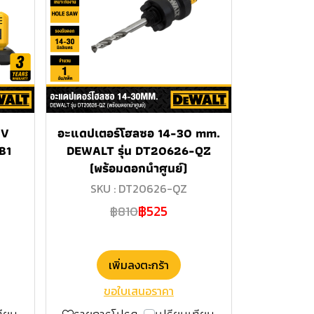
0V
อะแดปเตอร์โฮลซอ 14-30 mm.
B1
DEWALT รุ่น DT20626-QZ
(พร้อมดอกนำศูนย์)
SKU : DT20626-QZ
฿525
฿810
เพิ่มลงตะกร้า
ขอใบเสนอราคา