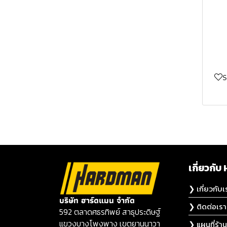
MASURA
อุปกรณ์เสริม MASARU
ชุดคอมโบ MASARU
เกี่ยวก
❯ เกี่ยวกับเ
บริษัท ฮาร์ดแมน จำกัด
❯ ติดต่อเรา
592 ตลาดศธรทิพย์ สาธุประดิษฐ์
แขวงบางโพงพาง เขตยานนาวา
❯ แผนที่ร้าน