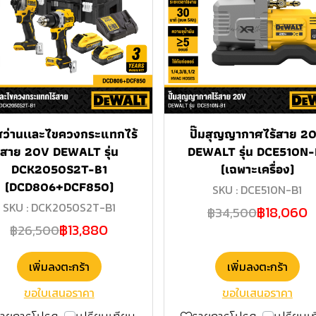
สว่านเเละไขควงกระแทกไร้
ปั๊มสุญญากาศไร้สาย 2
สาย 20V DEWALT รุ่น
DEWALT รุ่น DCE510N-
DCK2050S2T-B1
(เฉพาะเครื่อง)
(DCD806+DCF850)
SKU : DCE510N-B1
SKU : DCK2050S2T-B1
฿18,060
฿34,500
฿13,880
฿26,500
เพิ่มลงตะกร้า
เพิ่มลงตะกร้า
ขอใบเสนอราคา
ขอใบเสนอราคา