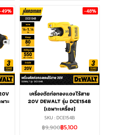
-49%
-48%
 20V
เครื่องตัดท่อทองแดงไร้สาย
ฉพาะ
20V DEWALT รุ่น DCE154B
(เฉพาะเครื่อง)
SKU : DCE154B
฿5,100
฿9,900