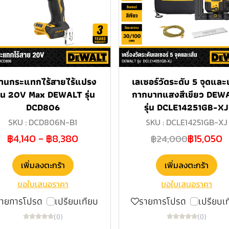
่านกระแทกไร้สายไร้แปรง
เลเซอร์วัดระดับ 5 จุดและ
าน 20V Max DEWALT รุ่น
กากบาทแสงสีเขียว DEW
DCD806
รุ่น DCLE14251GB-XJ
SKU : DCD806N-B1
SKU : DCLE14251GB-XJ
฿4,140
-
฿8,380
฿15,050
฿24,000
เพิ่มลงตะกร้า
เพิ่มลงตะกร้า
ขอใบเสนอราคา
ขอใบเสนอราคา
รายการโปรด
เปรียบเทียบ
รายการโปรด
เปรียบเ
(0)
(0)