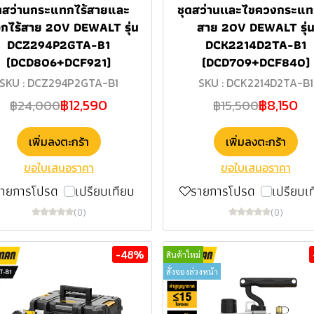
ดสว่านกระแทกไร้สายและ
ชุดสว่านเเละไขควงกระแท
อกไร้สาย 20V DEWALT รุ่น
สาย 20V DEWALT รุ่
DCZ294P2GTA-B1
DCK2214D2TA-B1
(DCD806+DCF921)
(DCD709+DCF840)
SKU : DCZ294P2GTA-B1
SKU : DCK2214D2TA-B1
฿12,590
฿8,150
฿24,000
฿15,500
เพิ่มลงตะกร้า
เพิ่มลงตะกร้า
ขอใบเสนอราคา
ขอใบเสนอราคา
รายการโปรด
เปรียบเทียบ
รายการโปรด
เปรียบเ
(0)
(0)
-48%
สินค้าใหม่
สั่งจองล่วงหน้า