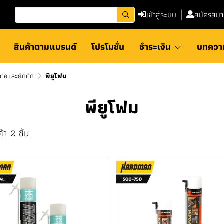
เข้าสู่ระบบ
สมัครสมา
สินค้าตามแบรนด์
โปรโมชั่น
ชำระเงิน
บทควา
ยต่อและยึดติด
พียูโฟม
พียูโฟม
้า 2 ชิ้น