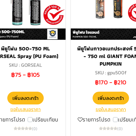
พียูโฟม 500-750 ML
พียูโฟมกาวอเนกประสงค์
RSEAL Spray (PU Foam)
- 750 ml GIANT FOA
PUMPKIN
SKU : GORSEAL
SKU : gpu500f
฿75
-
฿105
฿170
-
฿210
เพิ่มลงตะกร้า
เพิ่มลงตะกร้า
ขอใบเสนอราคา
ขอใบเสนอราคา
รายการโปรด
เปรียบเทียบ
รายการโปรด
เปรียบเ
(0)
(0)