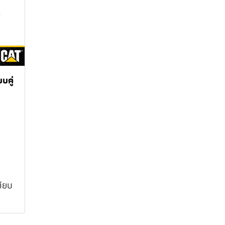
บคู่
ทียบ