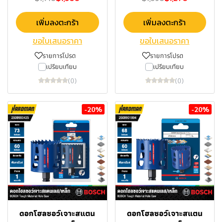
เพิ่มลงตะกร้า
เพิ่มลงตะกร้า
ขอใบเสนอราคา
ขอใบเสนอราคา
รายการโปรด
รายการโปรด
เปรียบเทียบ
เปรียบเทียบ
(0)
(0)
-20%
-20%
ดอกโฮลซอว์เจาะสแตน
ดอกโฮลซอว์เจาะสแตน