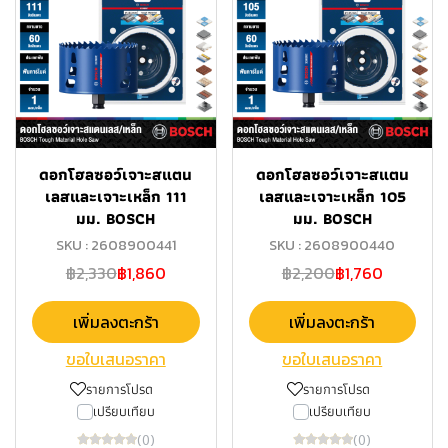
ดอกโฮลซอว์เจาะสแตน
ดอกโฮลซอว์เจาะสแตน
เลสและเจาะเหล็ก 111
เลสและเจาะเหล็ก 105
มม. BOSCH
มม. BOSCH
SKU : 2608900441
SKU : 2608900440
฿2,330
฿1,860
฿2,200
฿1,760
เพิ่มลงตะกร้า
เพิ่มลงตะกร้า
ขอใบเสนอราคา
ขอใบเสนอราคา
รายการโปรด
รายการโปรด
เปรียบเทียบ
เปรียบเทียบ
(0)
(0)