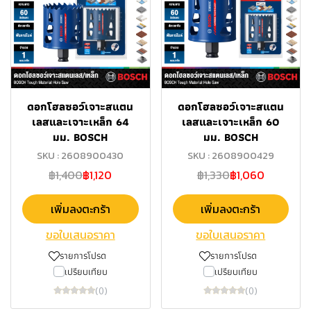
ดอกโฮลซอว์เจาะสแตน
ดอกโฮลซอว์เจาะสแตน
เลสและเจาะเหล็ก 64
เลสและเจาะเหล็ก 60
มม. BOSCH
มม. BOSCH
SKU : 2608900430
SKU : 2608900429
฿1,400
฿1,120
฿1,330
฿1,060
เพิ่มลงตะกร้า
เพิ่มลงตะกร้า
ขอใบเสนอราคา
ขอใบเสนอราคา
รายการโปรด
รายการโปรด
เปรียบเทียบ
เปรียบเทียบ
(0)
(0)