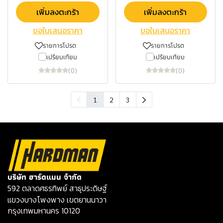
เพิ่มลงตะกร้า
เพิ่มลงตะกร้า
ขอใบเสนอราคา
ขอใบเสนอราคา
รายการโปรด
รายการโปรด
เปรียบเทียบ
เปรียบเทียบ
(0)
(0)
1
2
3
บริษัท ฮาร์ดแมน จำกัด
592 ตลาดศธรทิพย์ สาธุประดิษฐ์
แขวงบางโพงพาง เขตยานนาวา
กรุงเทพมหานคร 10120