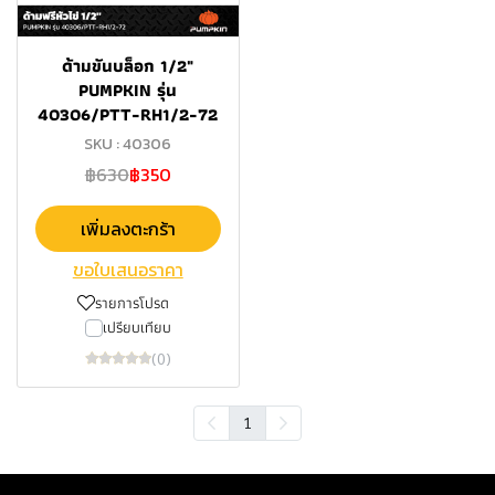
ด้ามขันบล็อก 1/2"
PUMPKIN รุ่น
40306/PTT-RH1/2-72
SKU : 40306
฿630
฿350
เพิ่มลงตะกร้า
ขอใบเสนอราคา
รายการโปรด
เปรียบเทียบ
(0)
1