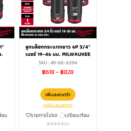
1"
ลูกบล็อกกระแทกยาว 6P 3/4"
ม.
เบอร์ 19-46 มม. MILWAUKEE
SKU : 49-66-6394
฿618
-
฿828
เพิ่มลงตะกร้า
ขอใบเสนอราคา
ทียบ
รายการโปรด
เปรียบเทียบ
(0)