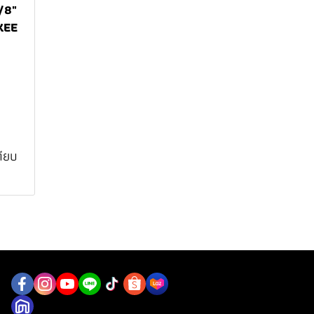
/8"
KEE
ทียบ