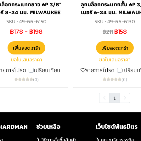
บล็อกกระแทกยาว 6P 3/8"
ลูกบล็อกกระแทกสั้น 6P 3
อร์ 8-24 มม. MILWAUKEE
เบอร์ 6-24 มม. MILWAU
SKU : 49-66-6150
SKU : 49-66-6130
฿178
-
฿198
฿158
฿211
เพิ่มลงตะกร้า
เพิ่มลงตะกร้า
ขอใบเสนอราคา
ขอใบเสนอราคา
รายการโปรด
เปรียบเทียบ
รายการโปรด
เปรียบเ
(0)
(0)
1
ับ HARDMAN
ช่วยเหลือ
เว็บไซต์พันธมิตร
รา
❯ วิธีการสั่งซื้อสินค้า
❯ คณะบริหารธุรกิจ