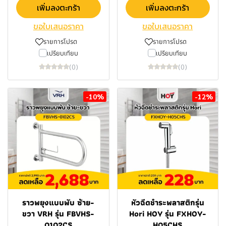
เพิ่มลงตะกร้า
เพิ่มลงตะกร้า
ขอใบเสนอราคา
ขอใบเสนอราคา
รายการโปรด
รายการโปรด
เปรียบเทียบ
เปรียบเทียบ
(0)
(0)
-10%
-12%
ราวพยุงแบบพับ ซ้าย-
หัวฉีดชำระพลาสติกรุ่น
ขวา VRH รุ่น FBVHS-
Hori HOY รุ่น FXHOY-
0102CS
H05CHS