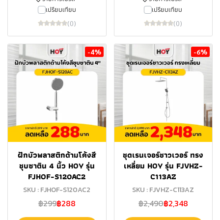
เปรียบเทียบ
เปรียบเทียบ
(0)
(0)
-4%
-6%
ฝักบัวพลาสติกด้ามโค้งสี
ชุดเรนเจอร์ชาวเวอร์ ทรง
ชุบซาติน 4 นิ้ว HOY รุ่น
เหลี่ยม HOY รุ่น FJVHZ-
FJHOF-S120AC2
C113AZ
SKU : FJHOF-S120AC2
SKU : FJVHZ-C113AZ
฿299
฿288
฿2,490
฿2,348