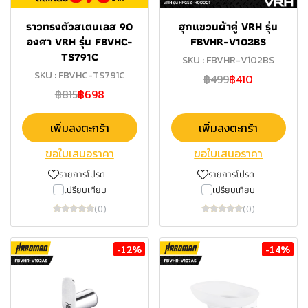
ราวทรงตัวสเตนเลส 90
ฮุกแขวนผ้าคู่ VRH รุ่น
องศา VRH รุ่น FBVHC-
FBVHR-V102BS
TS791C
SKU : FBVHR-V102BS
SKU : FBVHC-TS791C
฿499
฿410
฿815
฿698
เพิ่มลงตะกร้า
เพิ่มลงตะกร้า
ขอใบเสนอราคา
ขอใบเสนอราคา
รายการโปรด
รายการโปรด
เปรียบเทียบ
เปรียบเทียบ
(0)
(0)
-12%
-14%