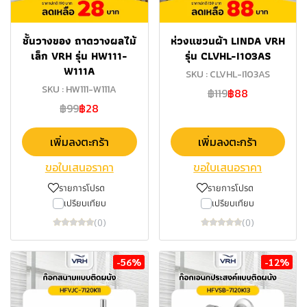
ชั้นวางของ​ ถาดวางผลไม้
ห่วงแขวนผ้า LINDA VRH
เล็ก VRH รุ่น HW111-
รุ่น CLVHL-I103AS
W111A
SKU : CLVHL-I103AS
SKU : HW111-W111A
฿119
฿88
฿99
฿28
เพิ่มลงตะกร้า
เพิ่มลงตะกร้า
ขอใบเสนอราคา
ขอใบเสนอราคา
รายการโปรด
รายการโปรด
เปรียบเทียบ
เปรียบเทียบ
(0)
(0)
-56%
-12%