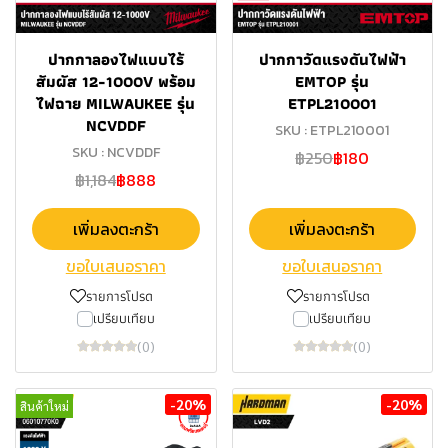
ปากกาลองไฟแบบไร้
ปากกาวัดแรงดันไฟฟ้า
สัมผัส 12-1000V พร้อม
EMTOP รุ่น
ไฟฉาย MILWAUKEE รุ่น
ETPL210001
NCVDDF
SKU : ETPL210001
SKU : NCVDDF
฿250
฿180
฿1,184
฿888
เพิ่มลงตะกร้า
เพิ่มลงตะกร้า
ขอใบเสนอราคา
ขอใบเสนอราคา
รายการโปรด
รายการโปรด
เปรียบเทียบ
เปรียบเทียบ
(0)
(0)
-20%
-20%
สินค้าใหม่