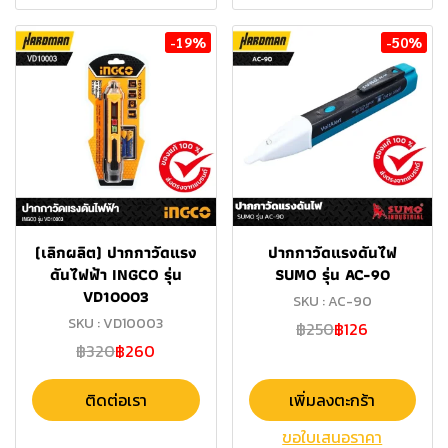
-19%
-50%
(เลิกผลิต) ปากกาวัดแรง
ปากกาวัดแรงดันไฟ
ดันไฟฟ้า INGCO รุ่น
SUMO รุ่น AC-90
VD10003
SKU : AC-90
SKU : VD10003
฿250
฿126
฿320
฿260
ติดต่อเรา
เพิ่มลงตะกร้า
ขอใบเสนอราคา