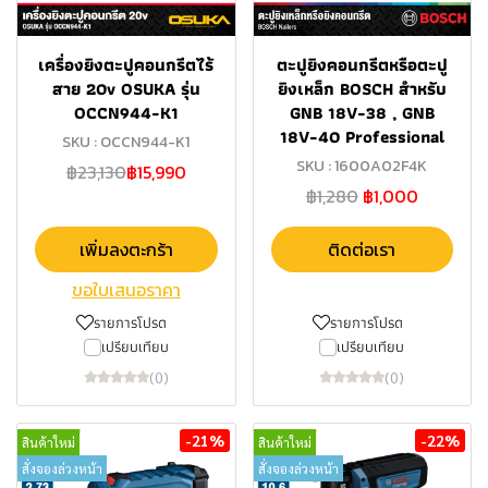
เครื่องยิงตะปูคอนกรีตไร้
ตะปูยิงคอนกรีตหรือตะปู
สาย 20v OSUKA รุ่น
ยิงเหล็ก BOSCH สำหรับ
OCCN944-K1
GNB 18V-38 , GNB
18V-40 Professional
SKU : OCCN944-K1
SKU : 1600A02F4K
฿23,130
฿15,990
฿1,280
฿1,000
เพิ่มลงตะกร้า
ติดต่อเรา
ขอใบเสนอราคา
รายการโปรด
รายการโปรด
เปรียบเทียบ
เปรียบเทียบ
(0)
(0)
-21%
-22%
สินค้าใหม่
สินค้าใหม่
สั่งจองล่วงหน้า
สั่งจองล่วงหน้า