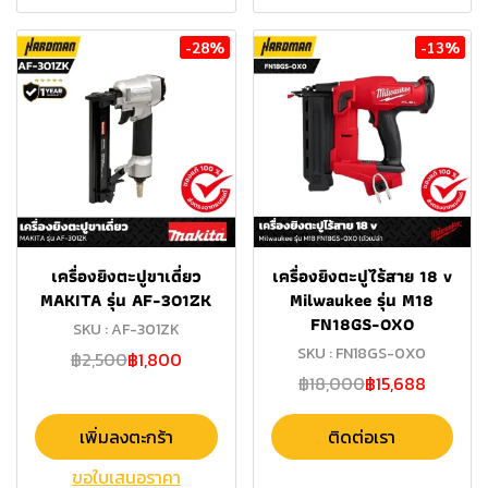
-28%
-13%
เครื่องยิงตะปูขาเดี่ยว
เครื่องยิงตะปูไร้สาย 18 v
MAKITA รุ่น AF-301ZK
Milwaukee รุ่น M18
FN18GS-0X0
SKU : AF-301ZK
SKU : FN18GS-0X0
฿2,500
฿1,800
฿18,000
฿15,688
เพิ่มลงตะกร้า
ติดต่อเรา
ขอใบเสนอราคา