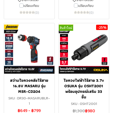
เปรียบเทียบ
เปรียบเทียบ
(0)
(0)
-25%
สินค้าใหม่
สว่านไขควงคลัชไร้สาย
ไขควงไฟฟ้าไร้สาย 3.7v
16.8V MASARU รุ่น
OSUKA รุ่น OSHT2001
MSR-CD204
พร้อมอุปกรณ์เสริม 33
ชิ้น
SKU : DR30-MASARUBLR-
1
SKU : OSHT2001
฿649
-
฿799
฿1,300
฿980