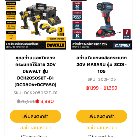
ชุดสว่านเเละไขควง
สว่านไขควงคลัชกระแทก
กระแทกไร้สาย 20V
20V MASARU รุ่น SCDI-
DEWALT รุ่น
105
DCK2050S2T-B1
SKU : SCDI-105
(DCD806+DCF850)
฿1,199
-
฿1,399
SKU : DCK2050S2T-B1
฿26,500
฿13,880
เพิ่มลงตะกร้า
เพิ่มลงตะกร้า
ขอใบเสนอราคา
ขอใบเสนอราคา
รายการโปรด
รายการโปรด