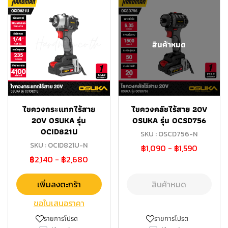
สินค้าหมด
ไขควงกระแทกไร้สาย
ไขควงคลัชไร้สาย 20V
20V OSUKA รุ่น
OSUKA รุ่น OCSD756
OCID821U
SKU : OSCD756-N
SKU : OCID821U-N
฿1,090
-
฿1,590
฿2,140
-
฿2,680
เพิ่มลงตะกร้า
สินค้าหมด
ขอใบเสนอราคา
รายการโปรด
รายการโปรด