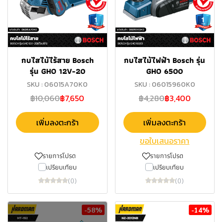
กบไสไม้ไร้สาย Bosch
กบไสไม้ไฟฟ้า Bosch รุ่น
รุ่น GHO 12V-20
GHO 6500
SKU : 06015A70K0
SKU : 06015960K0
฿10,060
฿7,650
฿4,280
฿3,400
เพิ่มลงตะกร้า
เพิ่มลงตะกร้า
ขอใบเสนอราคา
รายการโปรด
รายการโปรด
เปรียบเทียบ
เปรียบเทียบ
(0)
(0)
-58%
-14%