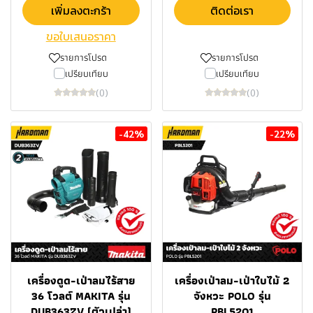
เพิ่มลงตะกร้า
ติดต่อเรา
ขอใบเสนอราคา
รายการโปรด
รายการโปรด
เปรียบเทียบ
เปรียบเทียบ
(0)
(0)
-42%
-22%
เครื่องดูด-เป่าลมไร้สาย
เครื่องเป่าลม-เป่าใบไม้ 2
36 โวลต์ MAKITA รุ่น
จังหวะ POLO รุ่น
DUB363ZV (ตัวเปล่า)
PBL5201