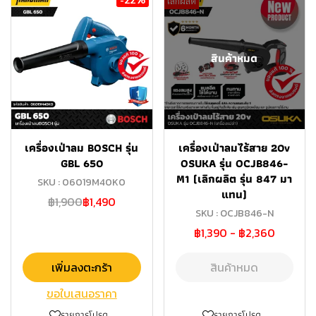
เลิกผลิต
สินค้าหมด
เครื่องเป่าลม BOSCH รุ่น
เครื่องเป่าลมไร้สาย 20v
GBL 650
OSUKA รุ่น OCJB846-
M1 (เลิกผลิต รุ่น 847 มา
SKU : 06019M40K0
แทน)
฿1,900
฿1,490
SKU : OCJB846-N
฿1,390
-
฿2,360
เพิ่มลงตะกร้า
สินค้าหมด
ขอใบเสนอราคา
รายการโปรด
รายการโปรด