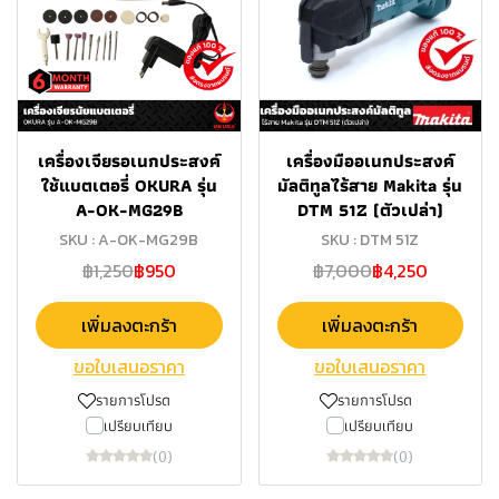
เครื่องเจียรอเนกประสงค์
เครื่องมืออเนกประสงค์
ใช้แบตเตอรี่ OKURA รุ่น
มัลติทูลไร้สาย Makita รุ่น
A-OK-MG29B
DTM 51Z (ตัวเปล่า)
SKU : A-OK-MG29B
SKU : DTM 51Z
฿1,250
฿950
฿7,000
฿4,250
เพิ่มลงตะกร้า
เพิ่มลงตะกร้า
ขอใบเสนอราคา
ขอใบเสนอราคา
รายการโปรด
รายการโปรด
เปรียบเทียบ
เปรียบเทียบ
(0)
(0)