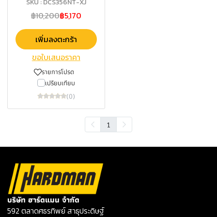
SKU : DCS356NT-XJ
฿10,200
฿5,170
เพิ่มลงตะกร้า
ขอใบเสนอราคา
รายการโปรด
เปรียบเทียบ
(0)
1
บริษัท ฮาร์ดแมน จำกัด
592 ตลาดศธรทิพย์ สาธุประดิษฐ์