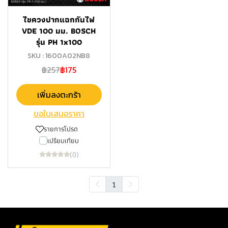
ไขควงปากแฉกกันไฟ
VDE 100 มม. BOSCH
รุ่น PH 1x100
SKU : 1600A02NB8
฿257
฿175
เพิ่มลงตะกร้า
ขอใบเสนอราคา
รายการโปรด
เปรียบเทียบ
(0)
1