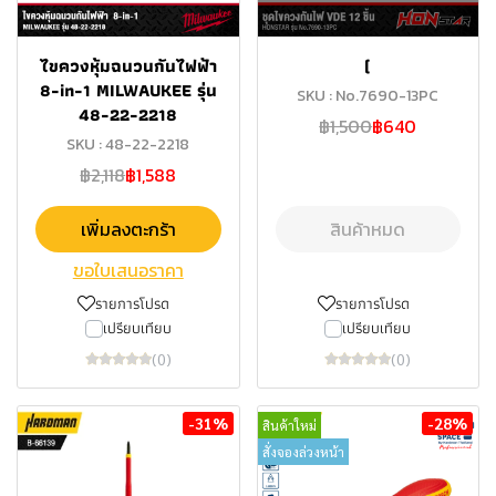
ไขควงหุ้มฉนวนกันไฟฟ้า
(
8-in-1 MILWAUKEE รุ่น
SKU : No.7690-13PC
48-22-2218
฿1,500
฿640
SKU : 48-22-2218
฿2,118
฿1,588
เพิ่มลงตะกร้า
สินค้าหมด
ขอใบเสนอราคา
รายการโปรด
รายการโปรด
เปรียบเทียบ
เปรียบเทียบ
(0)
(0)
-31%
-28%
สินค้าใหม่
สั่งจองล่วงหน้า