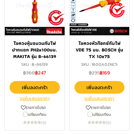
ไขควงหุ้มฉนวนกันไฟ
ไขควงหัวท๊อกซ์กันไฟ
ปากแฉก PH2x100มม.
VDE 75 มม. BOSCH รุ่น
MAKITA รุ่น B-66139
TX 10x75
SKU : B-66139
SKU : 1600A02NC5
฿360
฿247
฿235
฿169
เพิ่มลงตะกร้า
เพิ่มลงตะกร้า
ขอใบเสนอราคา
ขอใบเสนอราคา
รายการโปรด
รายการโปรด
เปรียบเทียบ
เปรียบเทียบ
(0)
(0)