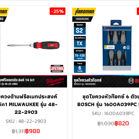
-25%
ขควงด้ามฟรีอเนกประสงค์
ชุดไขควงหัวท๊อกซ์ 6 ตัว
in1 MILWAUKEE รุ่น 48-
BOSCH รุ่น 1600A039PC 
22-2903
SKU : 1600A039PC
SKU : 48-22-2903
฿820
฿1,030
฿988
฿1,311