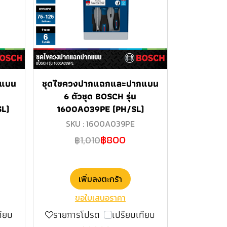
กแบน
ชุดไขควงปากแฉกและปากแบน
6 ตัวชุด BOSCH รุ่น
L)
1600A039PE (PH/SL)
SKU : 1600A039PE
฿800
฿1,010
เพิ่มลงตะกร้า
ขอใบเสนอราคา
ทียบ
รายการโปรด
เปรียบเทียบ