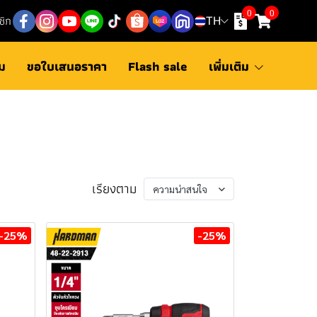
0
0
ชิก
TH
ม
ขอใบเสนอราคา
Flash sale
เพิ่มเติม
เรียงตาม
ความน่าสนใจ
-25%
-25%