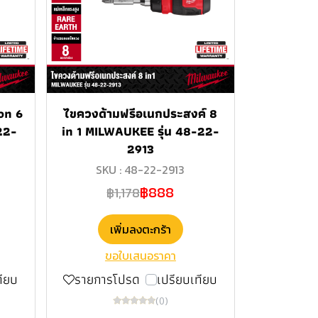
on 6
ไขควงด้ามฟรีอเนกประสงค์ 8
22-
in 1 MILWAUKEE รุ่น 48-22-
2913
SKU : 48-22-2913
฿888
฿1,178
เพิ่มลงตะกร้า
ขอใบเสนอราคา
ทียบ
รายการโปรด
เปรียบเทียบ
(0)