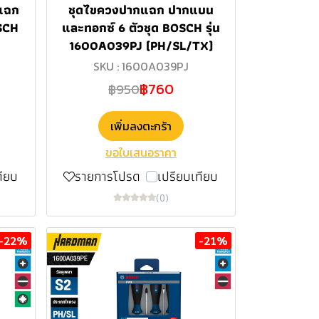
แฉก
ชุดไขควงปากแฉก ปากแบน
SCH
และทอกซ์ 6 ตัวชุด BOSCH รุ่น
1600A039PJ (PH/SL/TX)
SKU : 1600A039PJ
฿760
฿950
เพิ่มลงตะกร้า
ขอใบเสนอราคา
ทียบ
รายการโปรด
เปรียบเทียบ
(0)
-22%
-21%