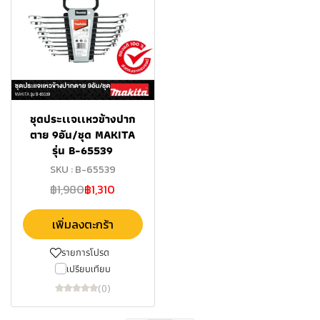
ชุดประเเจเเหวข้างปาก
ตาย 9อัน/ชุด MAKITA
รุ่น B-65539
SKU : B-65539
฿1,980
฿1,310
เพิ่มลงตะกร้า
รายการโปรด
เปรียบเทียบ
(0)