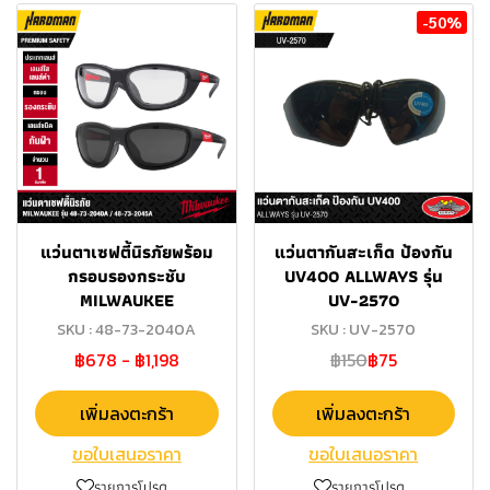
-50%
แว่นตาเซฟตี้นิรภัยพร้อม
แว่นตากันสะเก็ด ป้องกัน
กรอบรองกระชับ
UV400 ALLWAYS รุ่น
MILWAUKEE
UV-2570
SKU : 48-73-2040A
SKU : UV-2570
฿678
-
฿1,198
฿150
฿75
เพิ่มลงตะกร้า
เพิ่มลงตะกร้า
ขอใบเสนอราคา
ขอใบเสนอราคา
รายการโปรด
รายการโปรด