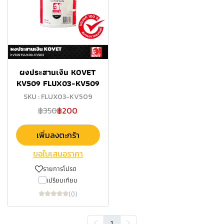
ผงประสานเงิน KOVET
KV509 FLUX03-KV509
SKU : FLUX03-KV509
฿350
฿200
เพิ่มลงตะกร้า
ขอใบเสนอราคา
รายการโปรด
เปรียบเทียบ
(0)
1