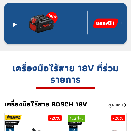
เ
ค
รื่
อ
ง
มื
อ
ไ
ร้
ส
า
ย
1
8
V
ที่
ร่
ว
ม
ร
า
ย
ก
า
ร
เครื่องมือไร้สาย BOSCH 18V
ดูเพิ่มเติม
-20%
-20%
สินค้าใหม่