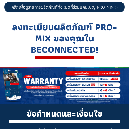
คลิกเพื่อดูรายการผลิตภัณฑ์ทั้งหมดที่ร่วมแคมเปญ PRO-MIX >
ล
ง
ท
ะ
เ
บี
ย
น
ผ
ลิ
ต
ภั
ณ
ฑ์
P
R
O
-
M
I
X
ข
อ
ง
คุ
ณ
ใ
น
B
E
C
O
N
N
E
C
T
E
D
!
ข้อกำหนดและเงื่อนไข