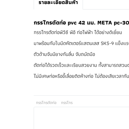
รายละเอียดสินค้า
กรรไกรตัดท่อ pvc 42 มม. META pc-30
กรรไกรตัดท่อพีวีซี พีอี ท่อไฟฟ้า ได้อย่างดีเยี่ยม
มาพร้อมกับใบมีดคัตเตอร์แสตนเลส SKS-9 แข็งแ
ตัวด้ามจับมียางกันลื่น จับถนัดมือ
ตัดท่อได้รวดเร็วและเรียบสวยงาม ทั้งสามารถสวมต่
ไม่มีเศษท่อหรือขี้เลื่อยติดค้างท่อ ไม่ต้องเสียเวลา
กรรไกรตัดท่อ
กรรไกร