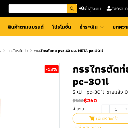
เข้าสู่ระบบ
สมัครสมา
สินค้าตามแบรนด์
โปรโมชั่น
ชำระเงิน
บทควา
ร
กรรไกรตัดท่อ
กรรไกรตัดท่อ pvc 42 มม. META pc-301l
กรรไกรตัดท่
-13%
pc-301l
SKU : pc-301l
ขายแล้ว 0 
฿260
฿300
จำนวน
เพิ่มลงตะกร้า
ขอใบเสนอราคา