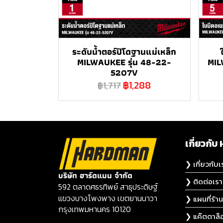
ระดับน้ำตอร์ปิโดฐานแม่เหล็ก
MILWAUKEE รุ่น 48-22-
MIL
5207V
฿1,288
฿1,717
เกี่ยวก
❯ เกี่ยวกับเ
บริษัท ฮาร์ดแมน จำกัด
❯ ติดต่อเรา
592 ตลาดศธรทิพย์ สาธุประดิษฐ์
แขวงบางโพงพาง เขตยานนาวา
❯ แผนที่ร้าน
กรุงเทพมหานคร 10120
❯ แค๊ตตาล็