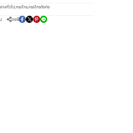
อช่างทั่วไป
,
กรรไกร
,
กรรไกรตัดท่อ
บ
แชร์