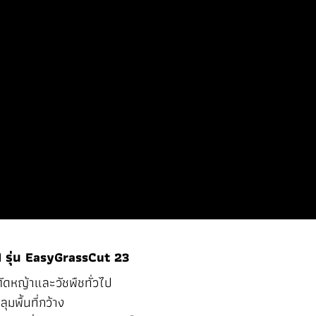
H รุ่น EasyGrassCut 23
ัดหญ้าและวัชพืชทั่วไป
มพื้นที่กว้าง