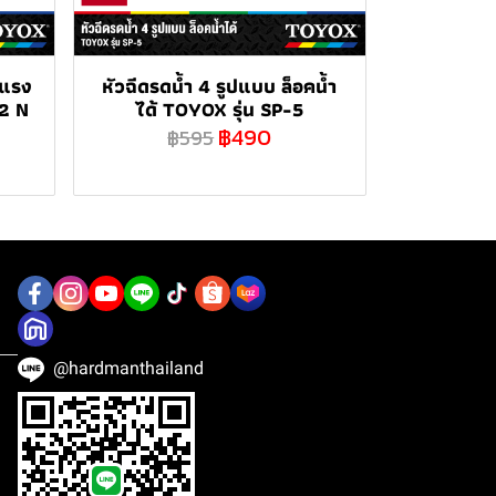
บแรง
หัวฉีดรดน้ำ 4 รูปแบบ ล็อคน้ำ
12 N
ได้ TOYOX รุ่น SP-5
฿490
฿595
@hardmanthailand