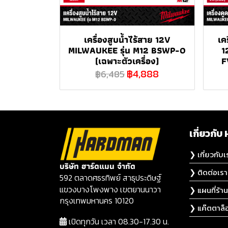
เครื่องสูบน้ำไร้สาย 12V
เค
MILWAUKEE รุ่น M12 BSWP-0
1
(เฉพาะตัวเครื่อง)
F
฿4,888
฿6,485
เกี่ยวก
❯ เกี่ยวกับเ
บริษัท ฮาร์ดแมน จำกัด
❯ ติดต่อเรา
592 ตลาดศธรทิพย์ สาธุประดิษฐ์
แขวงบางโพงพาง เขตยานนาวา
❯ แผนที่ร้าน
กรุงเทพมหานคร 10120
❯ แค๊ตตาล็
เปิดทุกวัน เวลา 08.30-17.30 น.