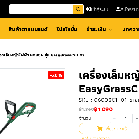
เข้าสู่ระบบ
สมัครสมา
สินค้าตามแบรนด์
โปรโมชั่น
ชำระเงิน
บทควา
ื่องเล็มหญ้าไฟฟ้า BOSCH รุ่น EasyGrassCut 23
เครื่องเล็มห
-20%
EasyGrassC
SKU : 06008C1H01
ขายแ
฿1,090
฿1,360
จำนวน
เพิ่มลงตะกร้า
ขอใบเสนอราคา