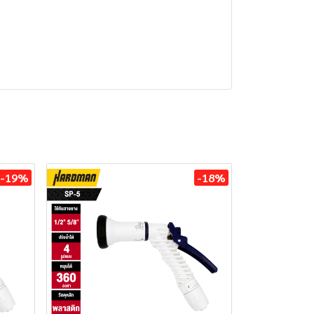
-19%
-18%