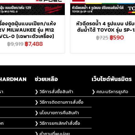
รื่องดูดฝุ่นแบบเปียก/แห้ง
หัวฉีดรดน้ำ 4 รูปแบบ ปรั
2V MILWAUKEE รุ่น M12
ดันน้ำได้ TOYOX รุ่น SP-
VCL-0 (เฉพาะตัวเครื่อง)
฿590
฿725
฿7,488
฿9,919
ับ HARDMAN
ช่วยเหลือ
เว็บไซต์พันธมิตร
รา
❯ วิธีการสั่งซื้อสินค้า
❯ คณะบริหารธุรกิจ
❯ วิธีการติดตามการสั่งซื้อ
❯ นโยบายการคืนสินค้า
อก
❯ วิธีการยกเลิกคำสั่งซื้อ
❯ คำถามที่พบบ่อย