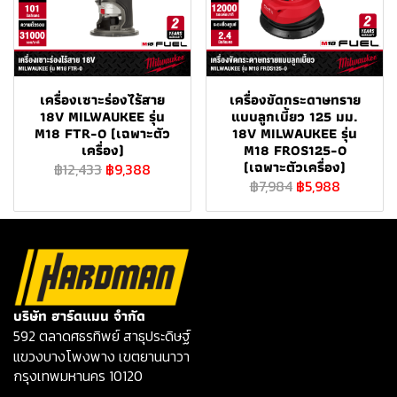
เครื่องเซาะร่องไร้สาย
เครื่องขัดกระดาษทราย
18V MILWAUKEE รุ่น
แบบลูกเบี้ยว 125 มม.
M18 FTR-0 (เฉพาะตัว
18V MILWAUKEE รุ่น
เครื่อง)
M18 FROS125-0
(เฉพาะตัวเครื่อง)
฿12,433
฿9,388
฿7,984
฿5,988
บริษัท ฮาร์ดแมน จำกัด
592 ตลาดศธรทิพย์ สาธุประดิษฐ์
แขวงบางโพงพาง เขตยานนาวา
กรุงเทพมหานคร 10120