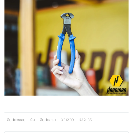
คีมตัดพลอย
คีม
คีมตัดลวด
031230
K22-35