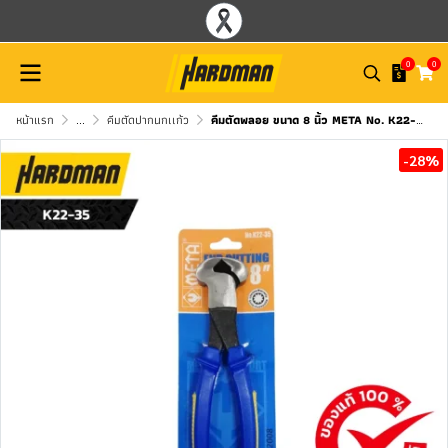
0
0
หน้าแรก
...
คีมตัดปากนกเเก้ว
คีมตัดพลอย ขนาด 8 นิ้ว META No. K22-35 031230
-28%