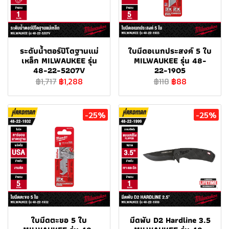
ระดับน้ำตอร์ปิโดฐานแม่
ใบมีดอเนกประสงค์ 5 ใบ
เหล็ก MILWAUKEE รุ่น
MILWAUKEE รุ่น 48-
48-22-5207V
22-1905
฿1,717
฿1,288
฿118
฿88
-25%
-25%
ใบมีดตะขอ 5 ใบ
มีดพับ D2 Hardline 3.5