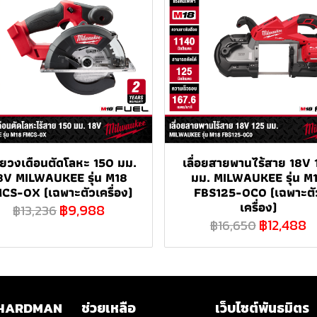
่อยวงเดือนตัดโลหะ 150 มม.
เลื่อยสายพานไร้สาย 18V 
8V MILWAUKEE รุ่น M18
มม. MILWAUKEE รุ่น M
CS-0X (เฉพาะตัวเครื่อง)
FBS125-0C0 (เฉพาะตั
เครื่อง)
฿9,988
฿13,236
฿12,488
฿16,650
ับ HARDMAN
ช่วยเหลือ
เว็บไซต์พันธมิตร