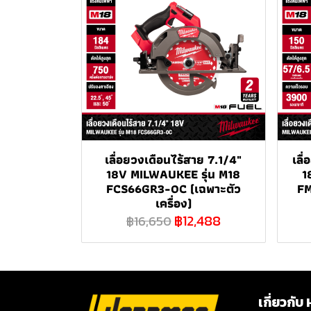
เลื่อยวงเดือนไร้สาย 7.1/4"
เลื
18V MILWAUKEE รุ่น M18
1
FCS66GR3-0C (เฉพาะตัว
FM
เครื่อง)
฿12,488
฿16,650
เกี่ยวก