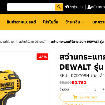
เข้าสู่ระบบ
สมัครสมา
สินค้าตามแบรนด์
โปรโมชั่น
ชำระเงิน
บทควา
สว่านไร้สาย
สว่านไร้สาย DEWALT
สว่านกระแทกไร้สาย 20 v DEWALT รุ่น
สว่านกระแทก
-48%
DEWALT รุ่น
SKU : DCD709N
ขายแล้ว 
฿2,780
฿5,300
จำนวน
เพิ่มลงตะกร้า
ขอใบเสนอราคา