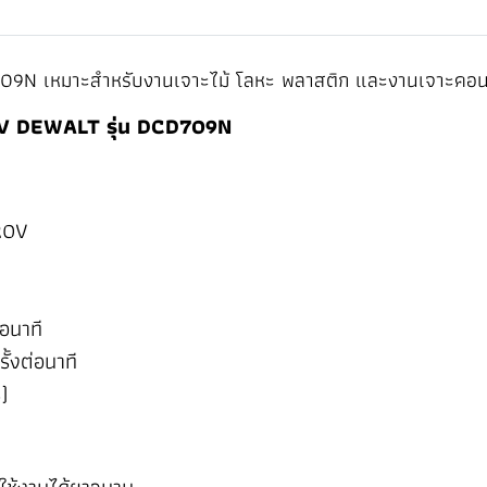
09N เหมาะสำหรับงานเจาะไม้ โลหะ พลาสติก และงานเจาะคอน
20V DEWALT รุ่น DCD709N
 20V
อนาที
้งต่อนาที
่)