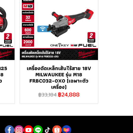
125
เครื่องตัดเหล็กเส้นไร้สาย 18V
18
MILWAUKEE รุ่น M18
ว
FRBCO32-0X0 (เฉพาะตัว
เครื่อง)
฿24,888
฿33,184