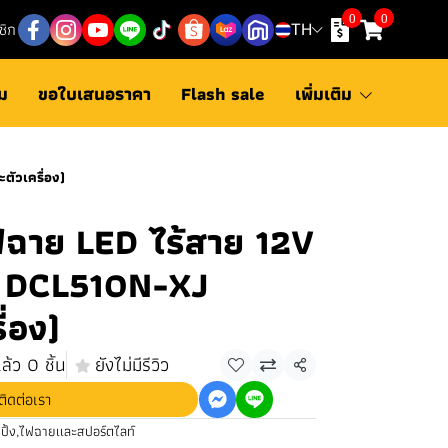
0
0
ชิก
TH
ม
ขอใบเสนอราคา
Flash sale
เพิ่มเติม
ตัวเครื่อง)
ไฟฉาย LED ไร้สาย 12V
น DCL510N-XJ
ื่อง)
ล้ว 0 ชิ้น
ยังไม่มีรีวิว
แชร์
ติดต่อเรา
ปิ้ง
,
ไฟฉายเเละสปอร์ตไลท์