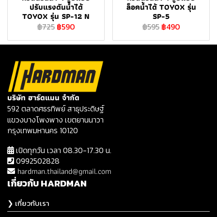
ปรับแรงดันน้ำได้
ล็อคน้ำได้ TOYOX รุ่น
TOYOX รุ่น SP-12 N
SP-5
฿725
฿590
฿595
฿490
บริษัท ฮาร์ดแมน จำกัด
592 ตลาดศธรทิพย์ สาธุประดิษฐ์
แขวงบางโพงพาง เขตยานนาวา
กรุงเทพมหานคร 10120
เปิดทุกวัน เวลา 08.30-17.30 น.
0992502828
hardman.thailand@gmail.com
เกี่ยวกับ HARDMAN
❯ เกี่ยวกับเรา