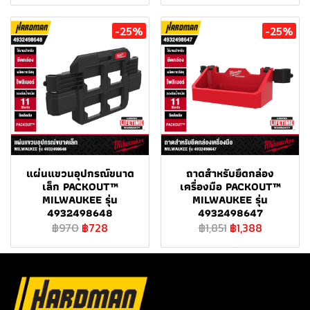
-25%
-25%
แผ่นแขวนอุปกรณ์ขนาด
ถาดสำหรับยึดกล่อง
เล็ก PACKOUT™
เครื่องมือ PACKOUT™
MILWAUKEE รุ่น
MILWAUKEE รุ่น
4932498648
4932498647
฿970
฿728
฿1,851
฿1,388