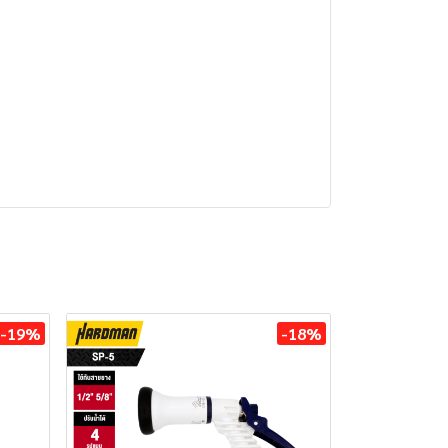
-19%
-18%