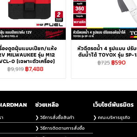
รื่องดูดฝุ่นแบบเปียก/แห้ง
หัวฉีดรดน้ำ 4 รูปแบบ ปรั
2V MILWAUKEE รุ่น M12
ดันน้ำได้ TOYOX รุ่น SP-
VCL-0 (เฉพาะตัวเครื่อง)
฿590
฿725
฿7,488
฿9,919
ับ HARDMAN
ช่วยเหลือ
เว็บไซต์พันธมิตร
รา
❯ วิธีการสั่งซื้อสินค้า
❯ คณะบริหารธุรกิจ
❯ วิธีการติดตามการสั่งซื้อ