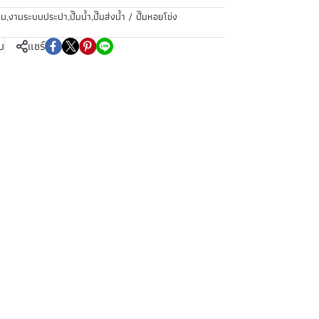
วน
,
งานระบบประปา
,
ปั๊มน้ำ
,
ปั๊มส่งน้ำ / ปั๊มหอยโข่ง
บ
แชร์