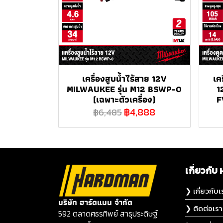
เครื่องสูบน้ำไร้สาย 12V
เค
MILWAUKEE รุ่น M12 BSWP-0
1
(เฉพาะตัวเครื่อง)
F
฿4,888
฿6,485
เกี่ยวก
❯ เกี่ยวกับเ
บริษัท ฮาร์ดแมน จำกัด
❯ ติดต่อเรา
592 ตลาดศธรทิพย์ สาธุประดิษฐ์