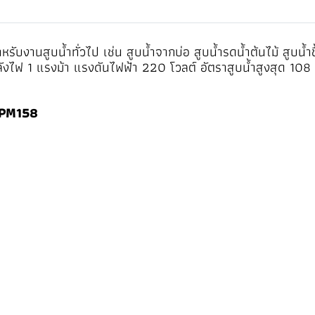
หรับงานสูบน้ำทั่วไป เช่น สูบน้ำจากบ่อ สูบน้ำรดน้ำต้นไม้ สูบน้
ฟ 1 แรงม้า แรงดันไฟฟ้า 220 โวลต์ อัตราสูบน้ำสูงสุด 108 ล
 CPM158