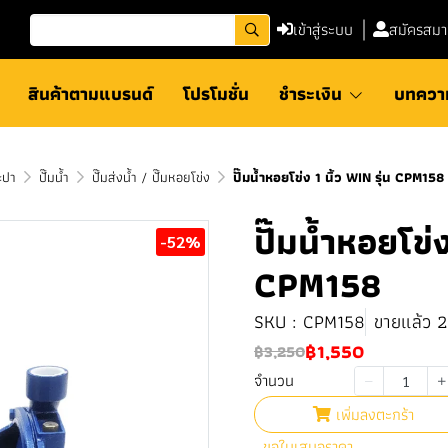
เข้าสู่ระบบ
สมัครสมา
สินค้าตามแบรนด์
โปรโมชั่น
ชำระเงิน
บทควา
ะปา
ปั๊มน้ำ
ปั๊มส่งน้ำ / ปั๊มหอยโข่ง
ปั๊มน้ำหอยโข่ง 1 นิ้ว WIN รุ่น CPM158
ปั๊มน้ำหอยโข่ง
-52%
CPM158
SKU : CPM158
ขายแล้ว 2 
฿1,550
฿3,250
จำนวน
เพิ่มลงตะกร้า
ขอใบเสนอราคา