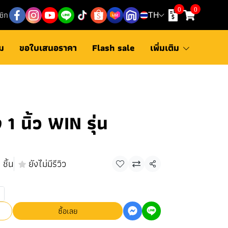
0
0
ชิก
TH
ม
ขอใบเสนอราคา
Flash sale
เพิ่มเติม
 1 นิ้ว WIN รุ่น
ชิ้น
ยังไม่มีรีวิว
แชร์
ซื้อเลย