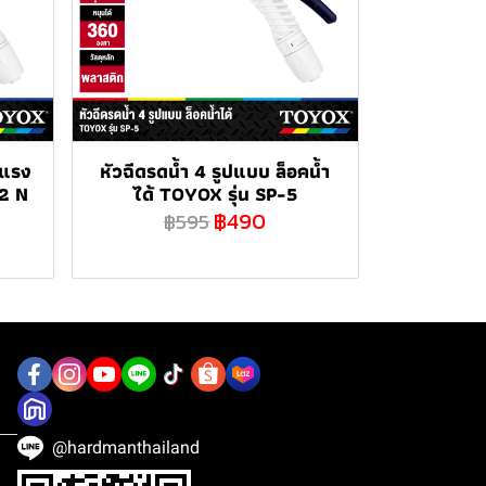
บแรง
หัวฉีดรดน้ำ 4 รูปแบบ ล็อคน้ำ
12 N
ได้ TOYOX รุ่น SP-5
฿490
฿595
@hardmanthailand