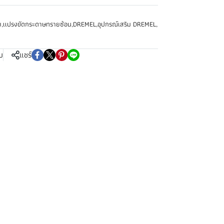
ย
,
เเปรงขัดกระดาษทรายซ้อน
,
DREMEL
,
อุปกรณ์เสริม DREMEL
,
บ
แชร์