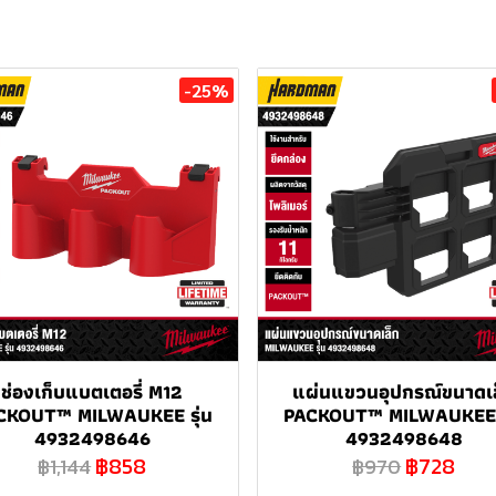
-25%
ช่องเก็บแบตเตอรี่ M12
แผ่นแขวนอุปกรณ์ขนาดเ
CKOUT™ MILWAUKEE รุ่น
PACKOUT™ MILWAUKEE ร
4932498646
4932498648
฿858
฿728
฿1,144
฿970