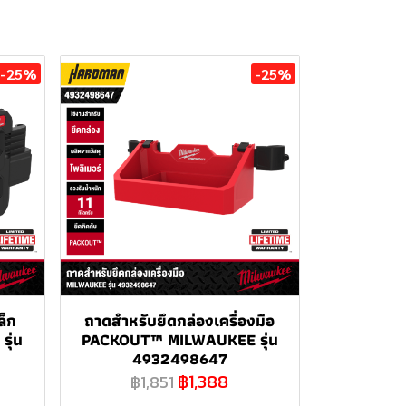
-25%
-25%
ล็ก
ถาดสำหรับยึดกล่องเครื่องมือ
ุ่น
PACKOUT™ MILWAUKEE รุ่น
4932498647
฿1,388
฿1,851