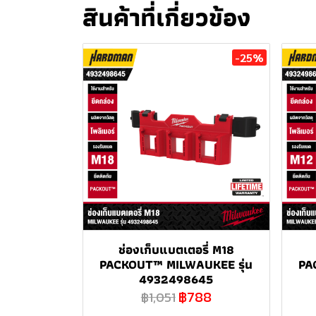
สินค้าที่เกี่ยวข้อง
-25%
ช่องเก็บแบตเตอรี่ M18
PACKOUT™ MILWAUKEE รุ่น
PA
4932498645
฿788
฿1,051