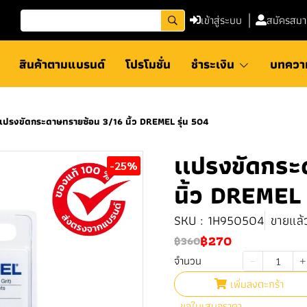
เข้าสู่ระบบ
สมัครสมา
สินค้าตามแบรนด์
โปรโมชั่น
ชำระเงิน
บทควา
เเปรงขัดกระดาษทรายซ้อน 3/16 นิ้ว DREMEL รุ่น 504
เเปรงขัดกระ
-25%
นิ้ว DREMEL 
SKU : 1H950504
ขายแล้ว
฿270
฿360
จำนวน
เพิ่มลงตะกร้า
ขอใบเสนอราคา