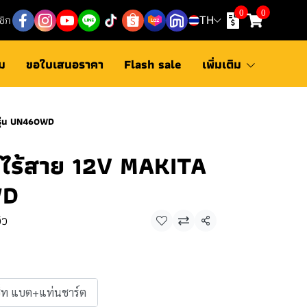
0
0
ชิก
TH
ม
ขอใบเสนอราคา
Flash sale
เพิ่มเติม
 รุ่น UN460WD
ุ่มไร้สาย 12V MAKITA
WD
ิว
แชร์
็ท แบต+แท่นชาร์ต