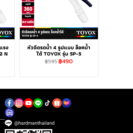
บแรง
หัวฉีดรดน้ำ 4 รูปแบบ ล็อคน้ำ
12 N
ได้ TOYOX รุ่น SP-5
฿490
฿595
@hardmanthailand