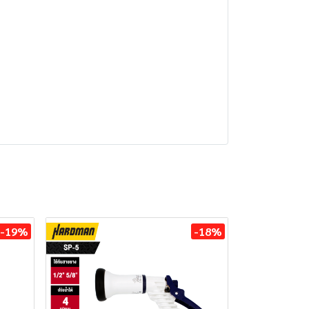
-19%
-18%