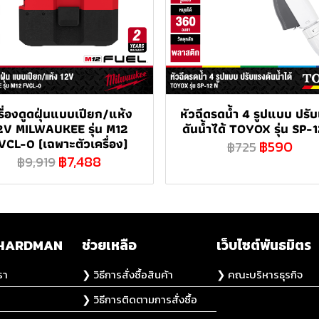
รื่องดูดฝุ่นแบบเปียก/แห้ง
หัวฉีดรดน้ำ 4 รูปแบบ ปรั
2V MILWAUKEE รุ่น M12
ดันน้ำได้ TOYOX รุ่น SP-
VCL-0 (เฉพาะตัวเครื่อง)
฿590
฿725
฿7,488
฿9,919
ับ HARDMAN
ช่วยเหลือ
เว็บไซต์พันธมิตร
รา
❯ วิธีการสั่งซื้อสินค้า
❯ คณะบริหารธุรกิจ
❯ วิธีการติดตามการสั่งซื้อ