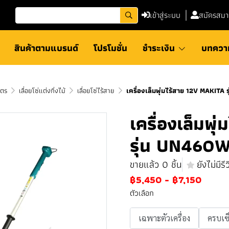
เข้าสู่ระบบ
สมัครสมา
สินค้าตามแบรนด์
โปรโมชั่น
ชำระเงิน
บทควา
ษตร
เลื่อยโซ่แต่งกิ่งไม้
เลื่อยโซ่ไร้สาย
เครื่องเล็มพุ่มไร้สาย 12V MAKITA
เครื่องเล็มพ
รุ่น UN460
ขายแล้ว 0 ชิ้น
ยังไม่มีรีว
฿5,450
-
฿7,150
ตัวเลือก
เฉพาะตัวเครื่อง
ครบเซ