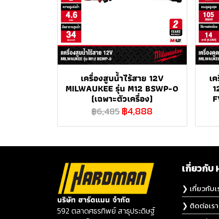
เครื่องสูบน้ำไร้สาย 12V
เค
MILWAUKEE รุ่น M12 BSWP-0
1
(เฉพาะตัวเครื่อง)
F
฿4,888
฿6,485
เกี่ยวก
❯ เกี่ยวกับเ
บริษัท ฮาร์ดแมน จำกัด
❯ ติดต่อเรา
592 ตลาดศธรทิพย์ สาธุประดิษฐ์