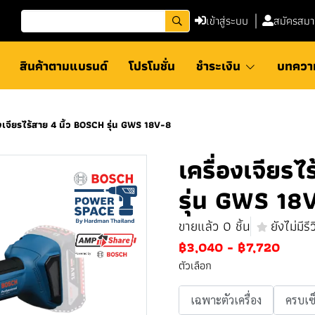
เข้าสู่ระบบ
สมัครสมา
สินค้าตามแบรนด์
โปรโมชั่น
ชำระเงิน
บทควา
องเจียรไร้สาย 4 นิ้ว BOSCH รุ่น GWS 18V-8
เครื่องเจียร
รุ่น GWS 18
ขายแล้ว 0 ชิ้น
ยังไม่มีรีว
฿3,040
-
฿7,720
ตัวเลือก
เฉพาะตัวเครื่อง
ครบเซ