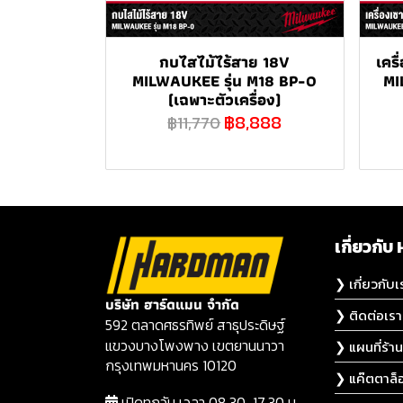
กบไสไม้ไร้สาย 18V
เครื
MILWAUKEE รุ่น M18 BP-0
MI
(เฉพาะตัวเครื่อง)
฿8,888
฿11,770
เกี่ยวก
❯ เกี่ยวกับเ
บริษัท ฮาร์ดแมน จำกัด
❯ ติดต่อเรา
592 ตลาดศธรทิพย์ สาธุประดิษฐ์
แขวงบางโพงพาง เขตยานนาวา
❯ แผนที่ร้าน
กรุงเทพมหานคร 10120
❯ แค๊ตตาล็
เปิดทุกวัน เวลา 08.30-17.30 น.