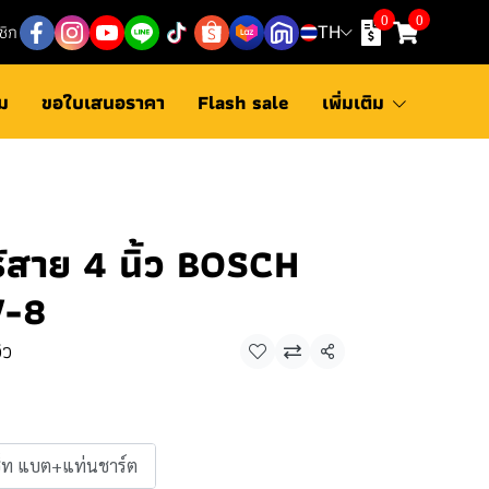
0
0
ชิก
TH
ม
ขอใบเสนอราคา
Flash sale
เพิ่มเติม
ไร้สาย 4 นิ้ว BOSCH
V-8
ิว
แชร์
็ท แบต+แท่นชาร์ต