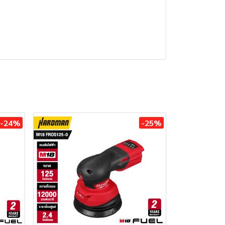
-24%
-25%