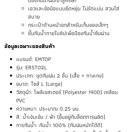
ป้องกันน้ำฝนเข้าสู่ศีรษะ
เอวและข้อมือแบบยืดหยุ่น ไม่รัดแน่น สวมใส่
สบาย
กระเป๋าด้านหน้าอกสำหรับเก็บของเล็กๆ
ชั้นกันน้ำภายในซิปเพื่อป้องกันน้ำซึมผ่าน
ข้อมูลเฉพาะของสินค้า
แบรนด์: EMTOP
รุ่น: ERST02L
ประเภท: ชุดกันฝน 2 ชิ้น (เสื้อ + กางเกง)
ขนาด: ไซส์ L (Large)
วัสดุผ้า: โพลีเอสเตอร์ (Polyester 190D) เคลือบ
PVC
ความหนา: ประมาณ 0.25 มม.
สี: น้ำเงินเข้ม / ฟ้า (ขึ้นอยู่กับล็อตการผลิต)
การกันน้ำ: กันน้ำ 100% (กันฝนหนักได้ดี)