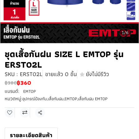
1/6
ชุดเสื้อกันฝน SIZE L EMTOP รุ่น
ERST02L
SKU : ERST02L
ขายแล้ว 0 ชิ้น
ยังไม่มีรีวิว
฿360
฿380
แบรนด์:
EMTOP
หมวดหมู่:
อุปกรณ์ป้องกัน
,
เสื้อกันฝน
,
EMTOP
,
เสื้อกันฝน EMTOP
แชร์
รายละเอียดสินค้า