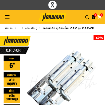
0
0
หน้าแรก
...
กลอนประตู
กลอนจัมโบ้ ชุบโครเมี่ยม C.R.C รุ่น C.R.C-CR
-69%