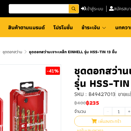
เข้าสู่ระบบ
สมัครสมา
สินค้าตามแบรนด์
โปรโมชั่น
ชำระเงิน
บทควา
ชุดดอกสว่าน
ชุดดอกสว่านเจาะเหล็ก EINHELL รุ่น HSS-TIN 13 ชิ้น
ชุดดอกสว่าน
-41%
รุ่น HSS-TIN 
SKU : B49427013
ขายแล้
฿235
฿400
จำนวน
เพิ่มลงตะกร้า
ขอใบเสนอราคา