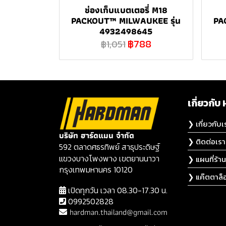
ช่องเก็บแบตเตอรี่ M18
PACKOUT™ MILWAUKEE รุ่น
PA
4932498645
฿788
฿1,051
เกี่ยวก
❯ เกี่ยวกับเ
บริษัท ฮาร์ดแมน จำกัด
❯ ติดต่อเรา
592 ตลาดศธรทิพย์ สาธุประดิษฐ์
แขวงบางโพงพาง เขตยานนาวา
❯ แผนที่ร้าน
กรุงเทพมหานคร 10120
❯ แค๊ตตาล็
เปิดทุกวัน เวลา 08.30-17.30 น.
0992502828
hardman.thailand@gmail.com