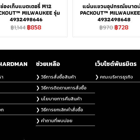
ช่องเก็บแบตเตอรี่ M12
แผ่นแขวนอุปกรณ์ขนาดเ
CKOUT™ MILWAUKEE รุ่น
PACKOUT™ MILWAUKEE ร
4932498646
4932498648
฿858
฿728
฿1,144
฿970
ับ HARDMAN
ช่วยเหลือ
เว็บไซต์พันธมิตร
รา
❯ วิธีการสั่งซื้อสินค้า
❯ คณะบริหารธุรกิจ
❯ วิธีการติดตามการสั่งซื้อ
❯ นโยบายการคืนสินค้า
อก
❯ วิธีการยกเลิกคำสั่งซื้อ
❯ คำถามที่พบบ่อย