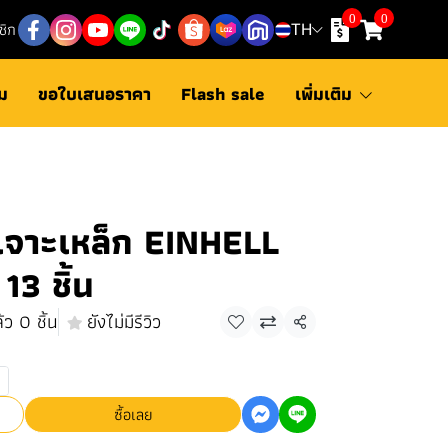
0
0
ชิก
TH
ม
ขอใบเสนอราคา
Flash sale
เพิ่มเติม
เจาะเหล็ก EINHELL
13 ชิ้น
ว 0 ชิ้น
ยังไม่มีรีวิว
แชร์
ซื้อเลย