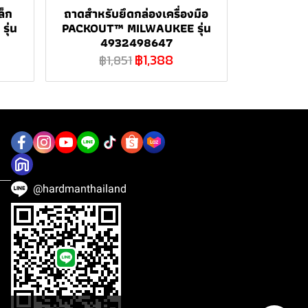
ล็ก
ถาดสำหรับยึดกล่องเครื่องมือ
ุ่น
PACKOUT™ MILWAUKEE รุ่น
4932498647
฿1,388
฿1,851
@hardmanthailand