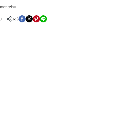
ุดดอกสว่าน
บ
แชร์