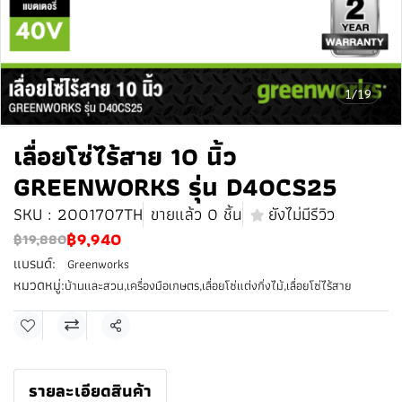
1/19
เลื่อยโซ่ไร้สาย 10 นิ้ว
GREENWORKS รุ่น D40CS25
SKU : 2001707TH
ขายแล้ว 0 ชิ้น
ยังไม่มีรีวิว
฿9,940
฿19,880
แบรนด์:
Greenworks
หมวดหมู่:
บ้านและสวน
,
เครื่องมือเกษตร
,
เลื่อยโซ่แต่งกิ่งไม้
,
เลื่อยโซ่ไร้สาย
แชร์
รายละเอียดสินค้า