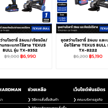
ว่านโรตารี่ 26มม/เจียรมือ/
ชุดสว่านโรตารี่ 26มม และเ
่านกระแทกไร้สาย TEXUS
มือไร้สาย TEXUS BULL ร
BULL รุ่น TX-8352
TX-8222
฿6,990
฿5,190
฿9,000
฿6,200
ับ HARDMAN
ช่วยเหลือ
เว็บไซต์พันธมิตร
รา
❯ วิธีการสั่งซื้อสินค้า
❯ คณะบริหารธุรกิจ
❯ วิธีการติดตามการสั่งซื้อ