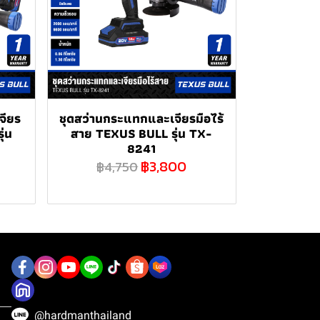
จียร
ชุดสว่านกระแทกและเจียรมือไร้
ุ่น
สาย TEXUS BULL รุ่น TX-
8241
฿3,800
฿4,750
@hardmanthailand