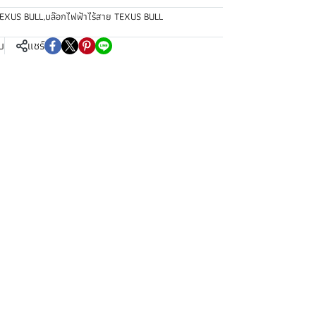
EXUS BULL
,
บล๊อกไฟฟ้าไร้สาย TEXUS BULL
บ
แชร์