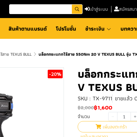
เข้าสู่ระบบ
สมัครสมา
สินค้าตามแบรนด์
โปรโมชั่น
ชำระเงิน
บทควา
ไร้สาย TEXUS BULL
บล็อกกระแทกไร้สาย 550Nm 20 V TEXUS BULL รุ่น T
บล็อกกระแท
-20%
V TEXUS BUL
SKU : TX-9711
ขายแล้ว 0
฿1,600
฿2,000
จำนวน
เพิ่มลงตะกร้า
ขอใบเสนอราคา