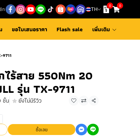
0
0
ชิก
TH
ม
ขอใบเสนอราคา
Flash sale
เพิ่มเติม
X-9711
กไร้สาย 550Nm 20
L รุ่น TX-9711
 ชิ้น
ยังไม่มีรีวิว
แชร์
ซื้อเลย