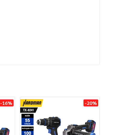
-16%
-20%