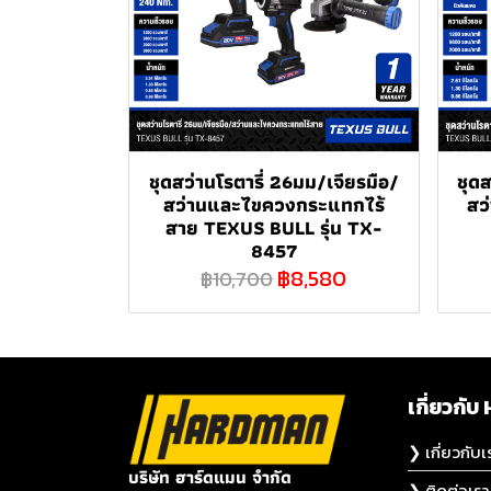
ชุดสว่านโรตารี่ 26มม/เจียรมือ/
ชุดส
สว่านและไขควงกระแทกไร้
สว
สาย TEXUS BULL รุ่น TX-
8457
฿8,580
฿10,700
เกี่ยวก
❯ เกี่ยวกับเ
บริษัท ฮาร์ดแมน จำกัด
❯ ติดต่อเรา