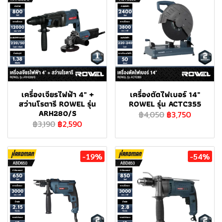
เครื่องเจียรไฟฟ้า 4" +
เครื่องตัดไฟเบอร์ 14"
สว่านโรตารี ROWEL รุ่น
ROWEL รุ่น ACTC355
ARH280/S
฿4,050
฿3,750
฿3,190
฿2,590
-19%
-54%