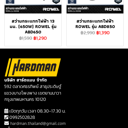
สว่านกระแทกไฟฟ้า 13
สว่านกระแทกไฟฟ้า
มม. (650W) ROWEL รุ่น
ROWEL รุ่น ABD850
ABD650
฿2,990
฿1,390
฿1,590
฿1,290
บริษัท ฮาร์ดแมน จำกัด
592 ตลาดศธรทิพย์ สาธุประดิษฐ์
แขวงบางโพงพาง เขตยานนาวา
กรุงเทพมหานคร 10120
เปิดทุกวัน เวลา 08.30-17.30 น.
0992502828
hardman.thailand@gmail.com