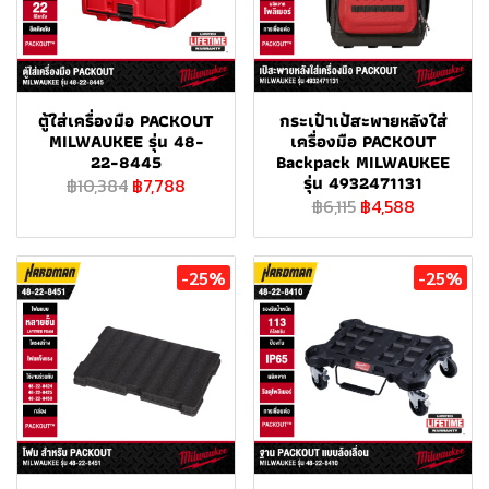
ตู้ใส่เครื่องมือ PACKOUT
กระเป๋าเป้สะพายหลังใส่
MILWAUKEE รุ่น 48-
เครื่องมือ PACKOUT
22-8445
Backpack MILWAUKEE
รุ่น 4932471131
฿10,384
฿7,788
฿6,115
฿4,588
-25%
-25%