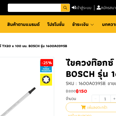
เข้าสู่ระบบ
สมัครสมา
สินค้าตามแบรนด์
โปรโมชั่น
ชำระเงิน
บทควา
์ TX20 x 100 มม. BOSCH รุ่น 1600A039SB
ไขควงท๊อกซ์
-25%
BOSCH รุ่น
SKU : 1600A039SB
ขายแ
฿150
฿200
จำนวน
เพิ่มลงตะกร้า
ขอใบเสนอราคา