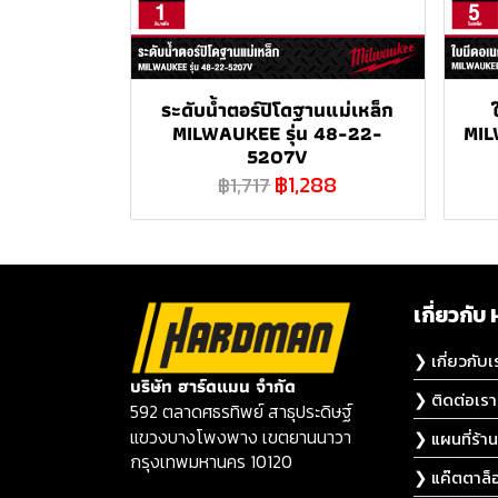
ระดับน้ำตอร์ปิโดฐานแม่เหล็ก
MILWAUKEE รุ่น 48-22-
MIL
5207V
฿1,288
฿1,717
เกี่ยวก
❯ เกี่ยวกับเ
บริษัท ฮาร์ดแมน จำกัด
❯ ติดต่อเรา
592 ตลาดศธรทิพย์ สาธุประดิษฐ์
แขวงบางโพงพาง เขตยานนาวา
❯ แผนที่ร้าน
กรุงเทพมหานคร 10120
❯ แค๊ตตาล็