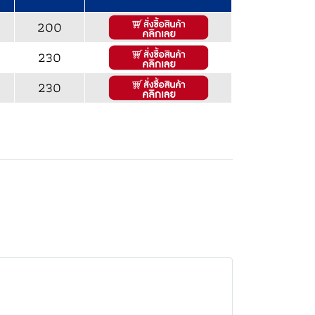
200
230
230