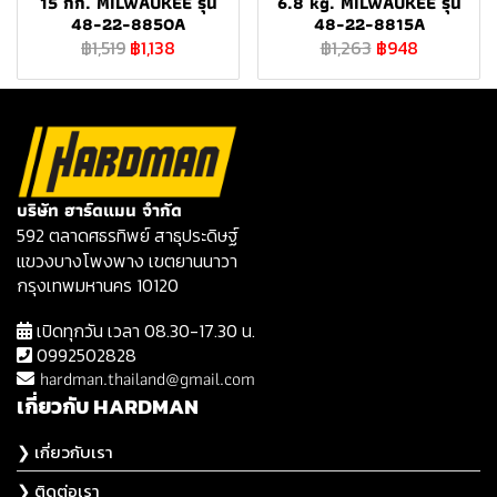
15 กก. MILWAUKEE รุ่น
6.8 kg. MILWAUKEE รุ่น
48-22-8850A
48-22-8815A
฿1,519
฿1,138
฿1,263
฿948
บริษัท ฮาร์ดแมน จำกัด
592 ตลาดศธรทิพย์ สาธุประดิษฐ์
แขวงบางโพงพาง เขตยานนาวา
กรุงเทพมหานคร 10120
เปิดทุกวัน เวลา 08.30-17.30 น.
0992502828
hardman.thailand@gmail.com
เกี่ยวกับ HARDMAN
❯ เกี่ยวกับเรา
❯ ติดต่อเรา