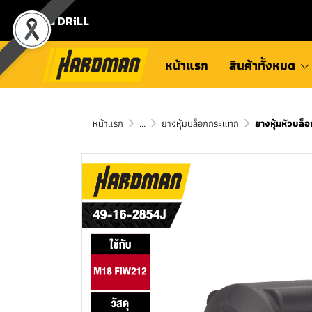
⛾ DRiLL
หน้าแรก
สินค้าทั้งหมด
หน้าแรก
...
ยางหุ้มบล็อกกระแทก
ยางหุ้มหัวบล