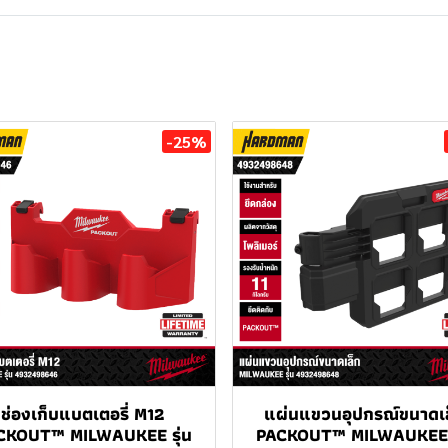
-25%
ช่องเก็บแบตเตอรี่ M12
แผ่นแขวนอุปกรณ์ขนาดเ
CKOUT™ MILWAUKEE รุ่น
PACKOUT™ MILWAUKEE ร