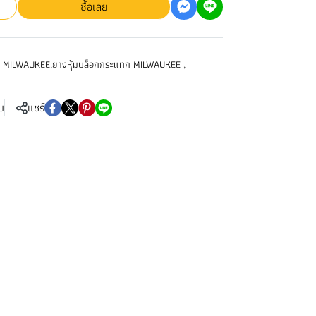
ซื้อเลย
ิม MILWAUKEE
,
ยางหุ้มบล็อกกระแทก MILWAUKEE
,
บ
แชร์