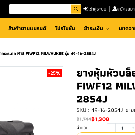
เข้าสู่ระบบ
สมัครสมา
สินค้าตามแบรนด์
โปรโมชั่น
ชำระเงิน
บทควา
็อกกระแทก M18 FIWF12 MILWAUKEE รุ่น 49-16-2854J
ยางหุ้มหัวบ
-25%
FIWF12 MIL
2854J
SKU : 49-16-2854J
ขายแ
฿1,308
฿1,744
จำนวน