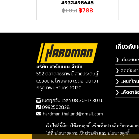
4932498645
฿788
฿1,051
เกี่ยวก
❯ เกี่ยวกับเ
บริษัท ฮาร์ดแมน จำกัด
❯ ติดต่อเรา
592 ตลาดศธรทิพย์ สาธุประดิษฐ์
แขวงบางโพงพาง เขตยานนาวา
❯ แผนที่ร้าน
กรุงเทพมหานคร 10120
❯ แค๊ตตาล็
เปิดทุกวัน เวลา 08.30-17.30 น.
0992502828
hardman.thailand@gmail.com
เว็บไซต์นี้มีการใช้งานคุกกี้ เพื่อเพิ่มประสิทธิภาพ
ได้ที่
นโยบายความเป็นส่วนตัว
และ
นโยบายคุกกี้
@