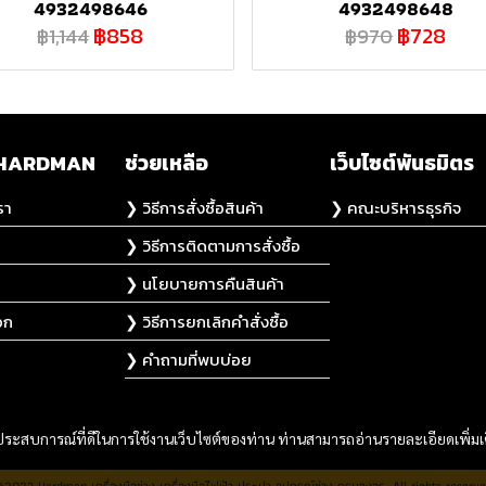
4932498646
4932498648
฿858
฿728
฿1,144
฿970
ับ HARDMAN
ช่วยเหลือ
เว็บไซต์พันธมิตร
รา
❯ วิธีการสั่งซื้อสินค้า
❯ คณะบริหารธุรกิจ
❯ วิธีการติดตามการสั่งซื้อ
❯ นโยบายการคืนสินค้า
อก
❯ วิธีการยกเลิกคำสั่งซื้อ
❯ คำถามที่พบบ่อย
และประสบการณ์ที่ดีในการใช้งานเว็บไซต์ของท่าน ท่านสามารถอ่านรายละเอียดเพิ่มเ
2023 Hardman เครื่องมือช่าง เครื่องมือไฟฟ้า ประปา อุปกรณ์ช่าง ครบวงจร. All rights reserv