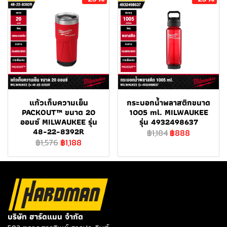
แก้วเก็บความเย็น
กระบอกน้ำพลาสติกขนาด
PACKOUT™ ขนาด 20
1005 ml. MILWAUKEE
ออนซ์ MILWAUKEE รุ่น
รุ่น 4932498637
48-22-8392R
฿1,184
฿888
฿1,576
฿1,188
บริษัท ฮาร์ดแมน จำกัด