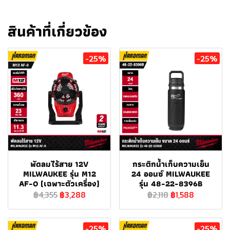
สินค้าที่เกี่ยวข้อง
-25%
-25%
พัดลมไร้สาย 12V
กระติกน้ำเก็บความเย็น
MILWAUKEE รุ่น M12
24 ออนซ์ MILWAUKEE
AF-0 (เฉพาะตัวเครื่อง)
รุ่น 48-22-8396B
฿4,355
฿3,288
฿2,118
฿1,588
-25%
-25%