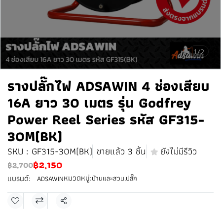
1/2
รางปลั๊กไฟ ADSAWIN 4 ช่องเสียบ
16A ยาว 30 เมตร รุ่น Godfrey
Power Reel Series รหัส GF315-
30M(BK)
SKU : GF315-30M(BK)
ขายแล้ว 3 ชิ้น
ยังไม่มีรีวิว
฿2,150
฿2,700
หมวดหมู่:
แบรนด์:
บ้านและสวน
,
ปลั๊ก
ADSAWIN
แชร์