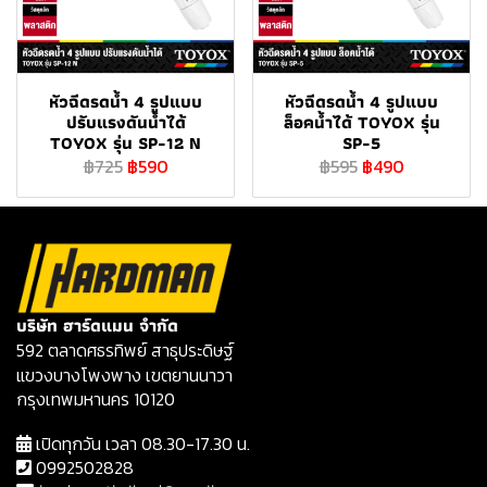
หัวฉีดรดน้ำ 4 รูปแบบ
หัวฉีดรดน้ำ 4 รูปแบบ
ปรับแรงดันน้ำได้
ล็อคน้ำได้ TOYOX รุ่น
TOYOX รุ่น SP-12 N
SP-5
฿725
฿590
฿595
฿490
บริษัท ฮาร์ดแมน จำกัด
592 ตลาดศธรทิพย์ สาธุประดิษฐ์
แขวงบางโพงพาง เขตยานนาวา
กรุงเทพมหานคร 10120
เปิดทุกวัน เวลา 08.30-17.30 น.
0992502828