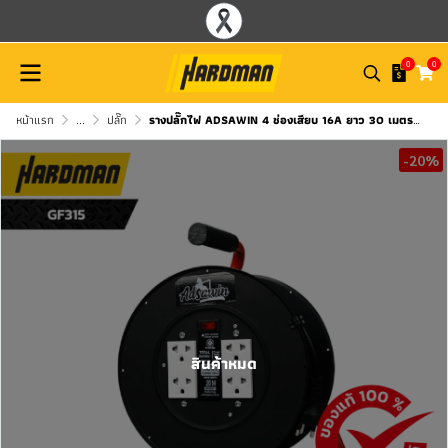
0
0
หน้าแรก
...
ปลั๊ก
รางปลั๊กไฟ ADSAWIN 4 ช่องเสียบ 16A ยาว 30 เมตร รุ่น Godfrey Power Reel Series รหัส GF315-30M(BK)
-20%
สินค้าหมด