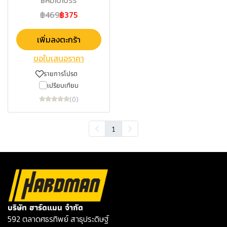
BHD1010SS
฿469
฿375
เพิ่มลงตะกร้า
ขอใบเสนอราคา
รายการโปรด
เปรียบเทียบ
(0)
1
บริษัท ฮาร์ดแมน จำกัด
592 ตลาดศธรทิพย์ สาธุประดิษฐ์