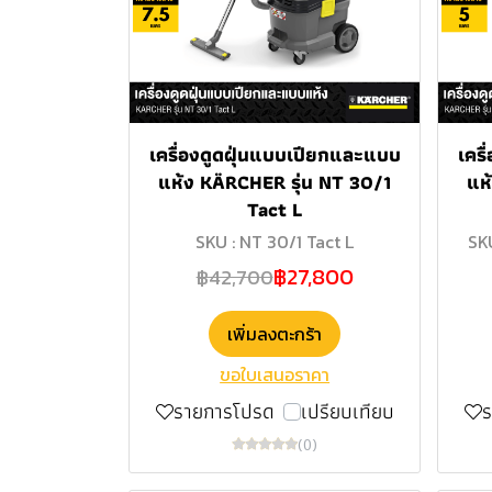
เครื่องดูดฝุ่นแบบเปียกและแบบ
เคร
แห้ง KÄRCHER รุ่น NT 30/1
แห
Tact L
SKU : NT 30/1 Tact L
SK
฿27,800
฿42,700
เพิ่มลงตะกร้า
ขอใบเสนอราคา
รายการโปรด
เปรียบเทียบ
(0)