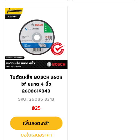
ใบตัดเหล็ก BOSCH a60n
bf ขนาด 4 นิ้ว
2608619343
SKU : 2608619343
฿25
เพิ่มลงตะกร้า
ขอใบเสนอราคา